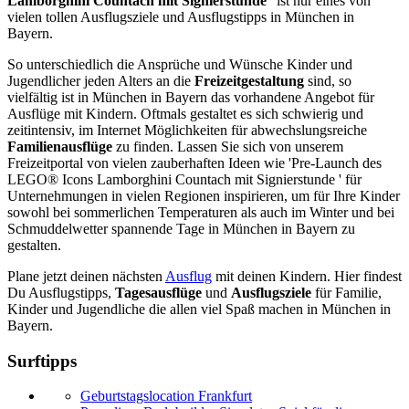
Lamborghini Countach mit Signierstunde
' ist nur eines von
vielen tollen Ausflugsziele und Ausflugstipps in München in
Bayern.
So unterschiedlich die Ansprüche und Wünsche Kinder und
Jugendlicher jeden Alters an die
Freizeitgestaltung
sind, so
vielfältig ist in München in Bayern das vorhandene Angebot für
Ausflüge mit Kindern. Oftmals gestaltet es sich schwierig und
zeitintensiv, im Internet Möglichkeiten für abwechslungsreiche
Familienausflüge
zu finden. Lassen Sie sich von unserem
Freizeitportal von vielen zauberhaften Ideen wie 'Pre-Launch des
LEGO® Icons Lamborghini Countach mit Signierstunde ' für
Unternehmungen in vielen Regionen inspirieren, um für Ihre Kinder
sowohl bei sommerlichen Temperaturen als auch im Winter und bei
Schmuddelwetter spannende Tage in München in Bayern zu
gestalten.
Plane jetzt deinen nächsten
Ausflug
mit deinen Kindern. Hier findest
Du Ausflugstipps,
Tagesausflüge
und
Ausflugsziele
für Familie,
Kinder und Jugendliche die allen viel Spaß machen in München in
Bayern.
Surftipps
Geburtstagslocation Frankfurt