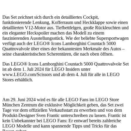
Das Set zeichnet sich durch ein detailliertes Cockpit,
funktionierende Lenkung, Kofferraum und Heckklappe sowie einen
detaillierten V12-Motor aus. Tiefbettfelgen, große Rückleuchten und
ein eleganter Heckspoiler machen das Modell zu einem
faszinierenden Ausstellungsstück. Wie der beliebte Supersportwagen
verfügt auch der LEGO® Icons Lamborghini Countach 5000
Quattrovalvole über eines der bekanntesten Merkmale des Autos –
seine charakteristischen Scherentüren, die nach oben öffnen.
Das LEGO® Icons Lamborghini Countach 5000 Quattrovalvole Set
ist ab dem 1. Juli 2024 für LEGO Insiders unter
www.LEGO.com/Scissors und ab dem 4. Juli für alle in LEGO
Stores erhältlich.
Am 29. Juni 2024 wird es für alle LEGO Fans im LEGO Store
München Zentrum die exklusive Möglichkeit geben, das Set zwei
Tage vor dem offiziellen Verkaufsstart zu erwerben und von dem
Produkt-Designer Sven Frantic unterschreiben zu lassen. Frantic ist
kein Unbekannter bei LEGO Fans: Er entwarf bereits zahlreiche
LEGO Modelle und kann spannende Tipps und Tricks für das