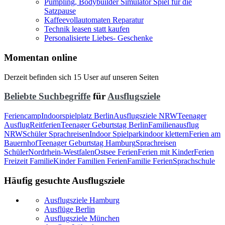
Pumpling, Bodybuilder Simulator Spiel für die
Satzpause
Kaffeevollautomaten Reparatur
Technik leasen statt kaufen
Personalisierte Liebes- Geschenke
Momentan online
Derzeit befinden sich 15 User auf unseren Seiten
Beliebte Suchbegriffe
für
Ausflugsziele
Feriencamp
Indoorspielplatz Berlin
Ausflugsziele NRW
Teenager
Ausflug
Reitferien
Teenager Geburtstag Berlin
Familienausflug
NRW
Schüler Sprachreisen
Indoor Spielpark
indoor klettern
Ferien am
Bauernhof
Teenager Geburtstag Hamburg
Sprachreisen
Schüler
Nordrhein-Westfalen
Ostsee Ferien
Ferien mit Kinder
Ferien
Freizeit Familie
Kinder Familien Ferien
Familie Ferien
Sprachschule
Häufig gesuchte Ausflugsziele
Ausflugsziele Hamburg
Ausflüge Berlin
Ausflugsziele München