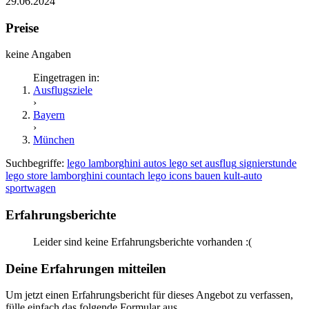
29.06.2024
Preise
keine Angaben
Eingetragen in:
Ausflugsziele
›
Bayern
›
München
Suchbegriffe:
lego
lamborghini
autos
lego set
ausflug
signierstunde
lego store
lamborghini countach
lego icons
bauen
kult-auto
sportwagen
Erfahrungsberichte
Leider sind keine Erfahrungsberichte vorhanden :(
Deine Erfahrungen mitteilen
Um jetzt einen Erfahrungsbericht für dieses Angebot zu verfassen,
fülle einfach das folgende Formular aus.