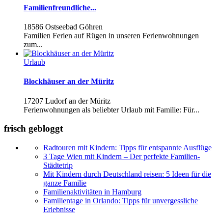
Familienfreundliche...
18586 Ostseebad Göhren
Familien Ferien auf Rügen in unseren Ferienwohnungen
zum...
Urlaub
Blockhäuser an der Müritz
17207 Ludorf an der Müritz
Ferienwohnungen als beliebter Urlaub mit Familie: Für...
frisch gebloggt
Radtouren mit Kindern: Tipps für entspannte Ausflüge
3 Tage Wien mit Kindern – Der perfekte Familien-
Städtetrip
Mit Kindern durch Deutschland reisen: 5 Ideen für die
ganze Familie
Familienaktivitäten in Hamburg
Familientage in Orlando: Tipps für unvergessliche
Erlebnisse