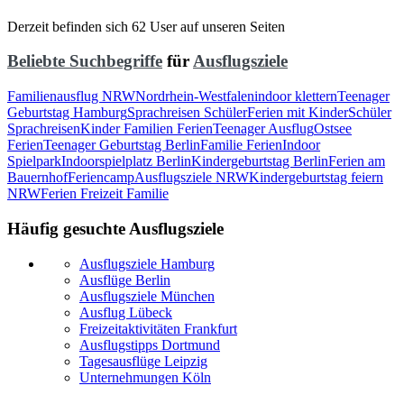
Derzeit befinden sich 62 User auf unseren Seiten
Beliebte Suchbegriffe
für
Ausflugsziele
Familienausflug NRW
Nordrhein-Westfalen
indoor klettern
Teenager
Geburtstag Hamburg
Sprachreisen Schüler
Ferien mit Kinder
Schüler
Sprachreisen
Kinder Familien Ferien
Teenager Ausflug
Ostsee
Ferien
Teenager Geburtstag Berlin
Familie Ferien
Indoor
Spielpark
Indoorspielplatz Berlin
Kindergeburtstag Berlin
Ferien am
Bauernhof
Feriencamp
Ausflugsziele NRW
Kindergeburtstag feiern
NRW
Ferien Freizeit Familie
Häufig gesuchte Ausflugsziele
Ausflugsziele Hamburg
Ausflüge Berlin
Ausflugsziele München
Ausflug Lübeck
Freizeitaktivitäten Frankfurt
Ausflugstipps Dortmund
Tagesausflüge Leipzig
Unternehmungen Köln