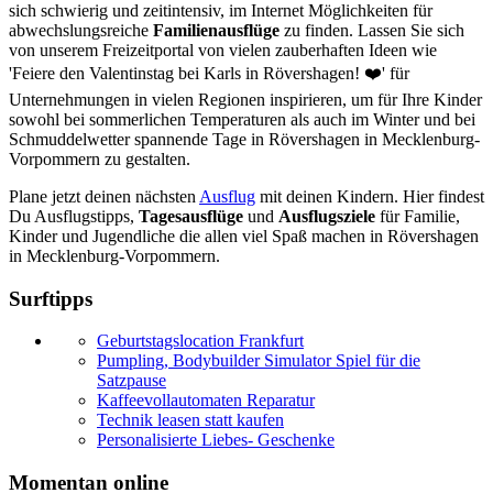
sich schwierig und zeitintensiv, im Internet Möglichkeiten für
abwechslungsreiche
Familienausflüge
zu finden. Lassen Sie sich
von unserem Freizeitportal von vielen zauberhaften Ideen wie
'Feiere den Valentinstag bei Karls in Rövershagen! ❤️' für
Unternehmungen in vielen Regionen inspirieren, um für Ihre Kinder
sowohl bei sommerlichen Temperaturen als auch im Winter und bei
Schmuddelwetter spannende Tage in Rövershagen in Mecklenburg-
Vorpommern zu gestalten.
Plane jetzt deinen nächsten
Ausflug
mit deinen Kindern. Hier findest
Du Ausflugstipps,
Tagesausflüge
und
Ausflugsziele
für Familie,
Kinder und Jugendliche die allen viel Spaß machen in Rövershagen
in Mecklenburg-Vorpommern.
Surftipps
Geburtstagslocation Frankfurt
Pumpling, Bodybuilder Simulator Spiel für die
Satzpause
Kaffeevollautomaten Reparatur
Technik leasen statt kaufen
Personalisierte Liebes- Geschenke
Momentan online