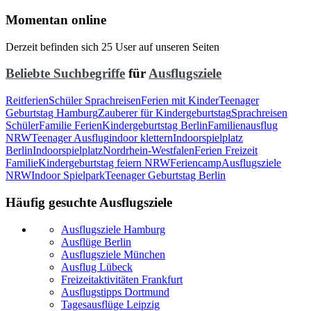
Momentan online
Derzeit befinden sich 25 User auf unseren Seiten
Beliebte Suchbegriffe
für
Ausflugsziele
Reitferien
Schüler Sprachreisen
Ferien mit Kinder
Teenager
Geburtstag Hamburg
Zauberer für Kindergeburtstag
Sprachreisen
Schüler
Familie Ferien
Kindergeburtstag Berlin
Familienausflug
NRW
Teenager Ausflug
indoor klettern
Indoorspielplatz
Berlin
Indoorspielplatz
Nordrhein-Westfalen
Ferien Freizeit
Familie
Kindergeburtstag feiern NRW
Feriencamp
Ausflugsziele
NRW
Indoor Spielpark
Teenager Geburtstag Berlin
Häufig gesuchte Ausflugsziele
Ausflugsziele Hamburg
Ausflüge Berlin
Ausflugsziele München
Ausflug Lübeck
Freizeitaktivitäten Frankfurt
Ausflugstipps Dortmund
Tagesausflüge Leipzig