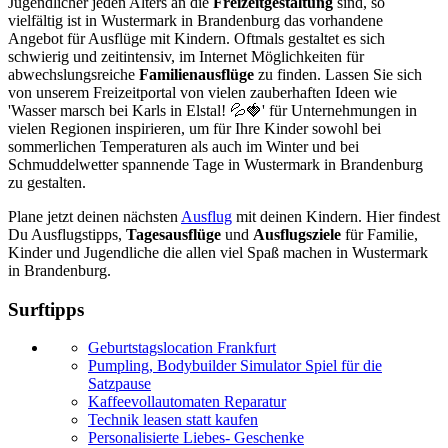
Jugendlicher jeden Alters an die
Freizeitgestaltung
sind, so
vielfältig ist in Wustermark in Brandenburg das vorhandene
Angebot für Ausflüge mit Kindern. Oftmals gestaltet es sich
schwierig und zeitintensiv, im Internet Möglichkeiten für
abwechslungsreiche
Familienausflüge
zu finden. Lassen Sie sich
von unserem Freizeitportal von vielen zauberhaften Ideen wie
'Wasser marsch bei Karls in Elstal! 💦🍓' für Unternehmungen in
vielen Regionen inspirieren, um für Ihre Kinder sowohl bei
sommerlichen Temperaturen als auch im Winter und bei
Schmuddelwetter spannende Tage in Wustermark in Brandenburg
zu gestalten.
Plane jetzt deinen nächsten
Ausflug
mit deinen Kindern. Hier findest
Du Ausflugstipps,
Tagesausflüge
und
Ausflugsziele
für Familie,
Kinder und Jugendliche die allen viel Spaß machen in Wustermark
in Brandenburg.
Surftipps
Geburtstagslocation Frankfurt
Pumpling, Bodybuilder Simulator Spiel für die
Satzpause
Kaffeevollautomaten Reparatur
Technik leasen statt kaufen
Personalisierte Liebes- Geschenke