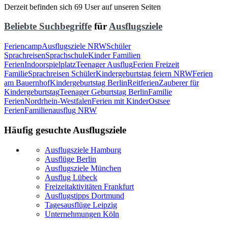
Derzeit befinden sich 69 User auf unseren Seiten
Beliebte Suchbegriffe
für
Ausflugsziele
Feriencamp
Ausflugsziele NRW
Schüler
Sprachreisen
Sprachschule
Kinder Familien
Ferien
Indoorspielplatz
Teenager Ausflug
Ferien Freizeit
Familie
Sprachreisen Schüler
Kindergeburtstag feiern NRW
Ferien
am Bauernhof
Kindergeburtstag Berlin
Reitferien
Zauberer für
Kindergeburtstag
Teenager Geburtstag Berlin
Familie
Ferien
Nordrhein-Westfalen
Ferien mit Kinder
Ostsee
Ferien
Familienausflug NRW
Häufig gesuchte Ausflugsziele
Ausflugsziele Hamburg
Ausflüge Berlin
Ausflugsziele München
Ausflug Lübeck
Freizeitaktivitäten Frankfurt
Ausflugstipps Dortmund
Tagesausflüge Leipzig
Unternehmungen Köln