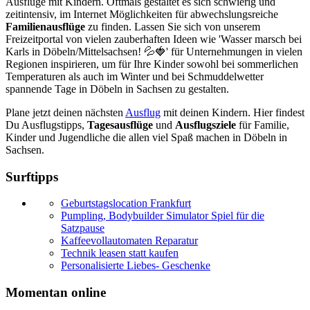
Ausflüge mit Kindern. Oftmals gestaltet es sich schwierig und
zeitintensiv, im Internet Möglichkeiten für abwechslungsreiche
Familienausflüge
zu finden. Lassen Sie sich von unserem
Freizeitportal von vielen zauberhaften Ideen wie 'Wasser marsch bei
Karls in Döbeln/Mittelsachsen! 💦🍓' für Unternehmungen in vielen
Regionen inspirieren, um für Ihre Kinder sowohl bei sommerlichen
Temperaturen als auch im Winter und bei Schmuddelwetter
spannende Tage in Döbeln in Sachsen zu gestalten.
Plane jetzt deinen nächsten
Ausflug
mit deinen Kindern. Hier findest
Du Ausflugstipps,
Tagesausflüge
und
Ausflugsziele
für Familie,
Kinder und Jugendliche die allen viel Spaß machen in Döbeln in
Sachsen.
Surftipps
Geburtstagslocation Frankfurt
Pumpling, Bodybuilder Simulator Spiel für die
Satzpause
Kaffeevollautomaten Reparatur
Technik leasen statt kaufen
Personalisierte Liebes- Geschenke
Momentan online