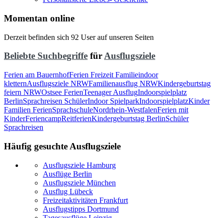
Momentan online
Derzeit befinden sich 92 User auf unseren Seiten
Beliebte Suchbegriffe
für
Ausflugsziele
Ferien am Bauernhof
Ferien Freizeit Familie
indoor
klettern
Ausflugsziele NRW
Familienausflug NRW
Kindergeburtstag
feiern NRW
Ostsee Ferien
Teenager Ausflug
Indoorspielplatz
Berlin
Sprachreisen Schüler
Indoor Spielpark
Indoorspielplatz
Kinder
Familien Ferien
Sprachschule
Nordrhein-Westfalen
Ferien mit
Kinder
Feriencamp
Reitferien
Kindergeburtstag Berlin
Schüler
Sprachreisen
Häufig gesuchte Ausflugsziele
Ausflugsziele Hamburg
Ausflüge Berlin
Ausflugsziele München
Ausflug Lübeck
Freizeitaktivitäten Frankfurt
Ausflugstipps Dortmund
Tagesausflüge Leipzig