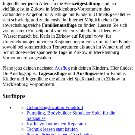
Jugendlicher jeden Alters an die
Freizeitgestaltung
sind, so
vielfältig ist in Zirkow in Mecklenburg-Vorpommern das
vorhandene Angebot für Ausflüge mit Kindern. Oftmals gestaltet es
sich schwierig und zeitintensiv, im Internet Möglichkeiten für
abwechslungsreiche
Familienausflüge
zu finden. Lassen Sie sich
von unserem Freizeitportal von vielen zauberhaften Ideen wie
'Wasser marsch bei Karls in Zirkow auf Rügen! 💦🍓' für
Unternehmungen in vielen Regionen inspirieren, um für Ihre Kinder
sowohl bei sommerlichen Temperaturen als auch im Winter und bei
Schmuddelwetter spannende Tage in Zirkow in Mecklenburg-
Vorpommern zu gestalten.
Plane jetzt deinen nächsten
Ausflug
mit deinen Kindern. Hier findest
Du Ausflugstipps,
Tagesausflüge
und
Ausflugsziele
für Familie,
Kinder und Jugendliche die allen viel Spaß machen in Zirkow in
Mecklenburg-Vorpommern.
Surftipps
Geburtstagslocation Frankfurt
Pumpling, Bodybuilder Simulator Spiel für die
Satzpause
Kaffeevollautomaten Reparatur
Technik leasen statt kaufen
Personalisierte Liebes- Geschenke