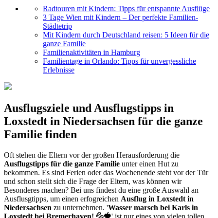
Radtouren mit Kindern: Tipps für entspannte Ausflüge
3 Tage Wien mit Kindern – Der perfekte Familien-
Städtetrip
Mit Kindern durch Deutschland reisen: 5 Ideen für die
ganze Familie
Familienaktivitäten in Hamburg
Familientage in Orlando: Tipps für unvergessliche
Erlebnisse
Ausflugsziele und Ausflugstipps in
Loxstedt in Niedersachsen für die ganze
Familie finden
Oft stehen die Eltern vor der großen Herausforderung die
Ausflugstipps für die ganze Familie
unter einen Hut zu
bekommen. Es sind Ferien oder das Wochenende steht vor der Tür
und schon stellt sich die Frage der Eltern, was können wir
Besonderes machen? Bei uns findest du eine große Auswahl an
Ausflusgtipps, um einen erfogreichen
Ausflug in Loxstedt in
Niedersachsen
zu unternehmen. '
Wasser marsch bei Karls in
Loxstedt bei Bremerhaven! 💦🍓
' ist nur eines von vielen tollen