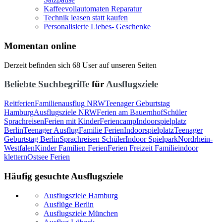
Kaffeevollautomaten Reparatur
Technik leasen statt kaufen
Personalisierte Liebes- Geschenke
Momentan online
Derzeit befinden sich 68 User auf unseren Seiten
Beliebte Suchbegriffe
für
Ausflugsziele
Reitferien
Familienausflug NRW
Teenager Geburtstag
Hamburg
Ausflugsziele NRW
Ferien am Bauernhof
Schüler
Sprachreisen
Ferien mit Kinder
Feriencamp
Indoorspielplatz
Berlin
Teenager Ausflug
Familie Ferien
Indoorspielplatz
Teenager
Geburtstag Berlin
Sprachreisen Schüler
Indoor Spielpark
Nordrhein-
Westfalen
Kinder Familien Ferien
Ferien Freizeit Familie
indoor
klettern
Ostsee Ferien
Häufig gesuchte Ausflugsziele
Ausflugsziele Hamburg
Ausflüge Berlin
Ausflugsziele München