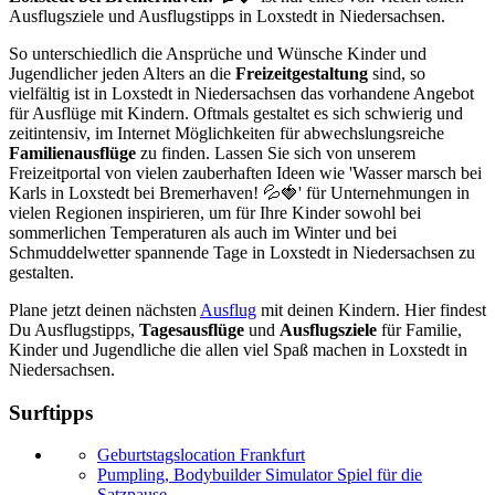
Ausflugsziele und Ausflugstipps in Loxstedt in Niedersachsen.
So unterschiedlich die Ansprüche und Wünsche Kinder und
Jugendlicher jeden Alters an die
Freizeitgestaltung
sind, so
vielfältig ist in Loxstedt in Niedersachsen das vorhandene Angebot
für Ausflüge mit Kindern. Oftmals gestaltet es sich schwierig und
zeitintensiv, im Internet Möglichkeiten für abwechslungsreiche
Familienausflüge
zu finden. Lassen Sie sich von unserem
Freizeitportal von vielen zauberhaften Ideen wie 'Wasser marsch bei
Karls in Loxstedt bei Bremerhaven! 💦🍓' für Unternehmungen in
vielen Regionen inspirieren, um für Ihre Kinder sowohl bei
sommerlichen Temperaturen als auch im Winter und bei
Schmuddelwetter spannende Tage in Loxstedt in Niedersachsen zu
gestalten.
Plane jetzt deinen nächsten
Ausflug
mit deinen Kindern. Hier findest
Du Ausflugstipps,
Tagesausflüge
und
Ausflugsziele
für Familie,
Kinder und Jugendliche die allen viel Spaß machen in Loxstedt in
Niedersachsen.
Surftipps
Geburtstagslocation Frankfurt
Pumpling, Bodybuilder Simulator Spiel für die
Satzpause