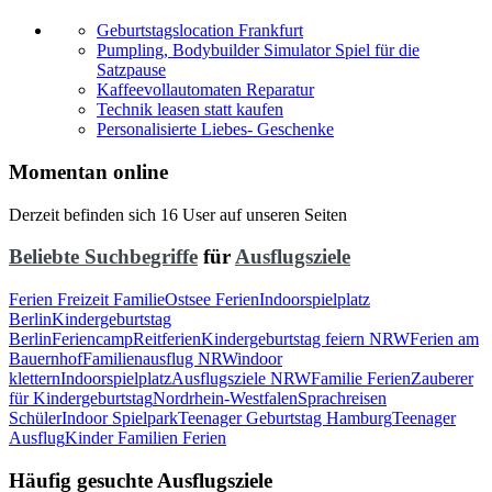
Geburtstagslocation Frankfurt
Pumpling, Bodybuilder Simulator Spiel für die
Satzpause
Kaffeevollautomaten Reparatur
Technik leasen statt kaufen
Personalisierte Liebes- Geschenke
Momentan online
Derzeit befinden sich 16 User auf unseren Seiten
Beliebte Suchbegriffe
für
Ausflugsziele
Ferien Freizeit Familie
Ostsee Ferien
Indoorspielplatz
Berlin
Kindergeburtstag
Berlin
Feriencamp
Reitferien
Kindergeburtstag feiern NRW
Ferien am
Bauernhof
Familienausflug NRW
indoor
klettern
Indoorspielplatz
Ausflugsziele NRW
Familie Ferien
Zauberer
für Kindergeburtstag
Nordrhein-Westfalen
Sprachreisen
Schüler
Indoor Spielpark
Teenager Geburtstag Hamburg
Teenager
Ausflug
Kinder Familien Ferien
Häufig gesuchte Ausflugsziele