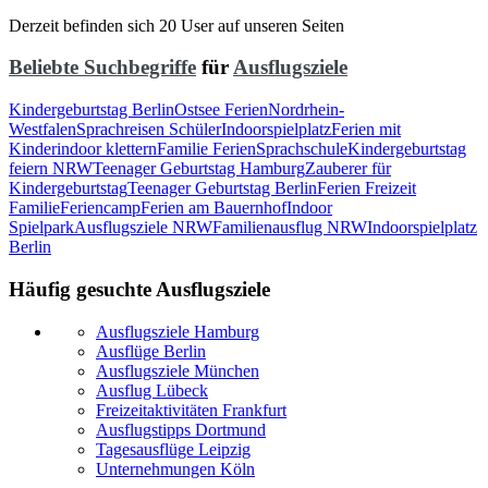
Derzeit befinden sich 20 User auf unseren Seiten
Beliebte Suchbegriffe
für
Ausflugsziele
Kindergeburtstag Berlin
Ostsee Ferien
Nordrhein-
Westfalen
Sprachreisen Schüler
Indoorspielplatz
Ferien mit
Kinder
indoor klettern
Familie Ferien
Sprachschule
Kindergeburtstag
feiern NRW
Teenager Geburtstag Hamburg
Zauberer für
Kindergeburtstag
Teenager Geburtstag Berlin
Ferien Freizeit
Familie
Feriencamp
Ferien am Bauernhof
Indoor
Spielpark
Ausflugsziele NRW
Familienausflug NRW
Indoorspielplatz
Berlin
Häufig gesuchte Ausflugsziele
Ausflugsziele Hamburg
Ausflüge Berlin
Ausflugsziele München
Ausflug Lübeck
Freizeitaktivitäten Frankfurt
Ausflugstipps Dortmund
Tagesausflüge Leipzig
Unternehmungen Köln