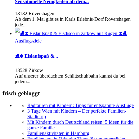
Sensationelle Neuigkeiten ab dem...
18182 Rövershagen
Ab dem 1. Mai gibt es in Karls Erlebnis-Dorf Rövershagen
jede...
Ausflugsziele
⛸️❄️ Eislaufspaß &...
18528 Zirkow
Auf unserer überdachten Schlittschuhbahn kannst du bei
jedem...
frisch gebloggt
Radtouren mit Kindern: Tipps für entspannte Ausflüge
3 Tage Wien mit Kindern – Der perfekte Familien-
Städtetrip
Mit Kindern durch Deutschland reisen: 5 Ideen für die
ganze Familie
Familienaktivitäten in Hamburg
Familientage in Orlando: Tipps für unvergessliche