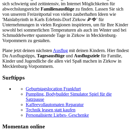
sich schwierig und zeitintensiv, im Internet Möglichkeiten für
abwechslungsreiche
Familienausflüge
zu finden. Lassen Sie sich
von unserem Freizeitportal von vielen zauberhaften Ideen wie
'Maislabyrinth in Karls Erlebnis-Dorf Zirkow 🌽🍓' für
Unternehmungen in vielen Regionen inspirieren, um für Ihre Kinder
sowohl bei sommerlichen Temperaturen als auch im Winter und bei
Schmuddelwetter spannende Tage in Zirkow in Mecklenburg-
Vorpommern zu gestalten.
Plane jetzt deinen nächsten
Ausflug
mit deinen Kindern. Hier findest
Du Ausflugstipps,
Tagesausflüge
und
Ausflugsziele
für Familie,
Kinder und Jugendliche die allen viel Spaß machen in Zirkow in
Mecklenburg-Vorpommern.
Surftipps
Geburtstagslocation Frankfurt
Pumpling, Bodybuilder Simulator Spiel für die
Satzpause
Kaffeevollautomaten Reparatur
Technik leasen statt kaufen
Personalisierte Liebes- Geschenke
Momentan online