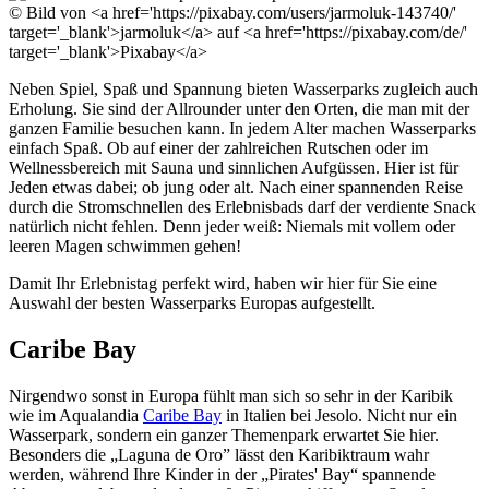
© Bild von <a href='https://pixabay.com/users/jarmoluk-143740/'
target='_blank'>jarmoluk</a> auf <a href='https://pixabay.com/de/'
target='_blank'>Pixabay</a>
Neben Spiel, Spaß und Spannung bieten Wasserparks zugleich auch
Erholung. Sie sind der Allrounder unter den Orten, die man mit der
ganzen Familie besuchen kann. In jedem Alter machen Wasserparks
einfach Spaß. Ob auf einer der zahlreichen Rutschen oder im
Wellnessbereich mit Sauna und sinnlichen Aufgüssen. Hier ist für
Jeden etwas dabei; ob jung oder alt. Nach einer spannenden Reise
durch die Stromschnellen des Erlebnisbads darf der verdiente Snack
natürlich nicht fehlen. Denn jeder weiß: Niemals mit vollem oder
leeren Magen schwimmen gehen!
Damit Ihr Erlebnistag perfekt wird, haben wir hier für Sie eine
Auswahl der besten Wasserparks Europas aufgestellt.
Caribe Bay
Nirgendwo sonst in Europa fühlt man sich so sehr in der Karibik
wie im Aqualandia
Caribe Bay
in Italien bei Jesolo. Nicht nur ein
Wasserpark, sondern ein ganzer Themenpark erwartet Sie hier.
Besonders die „Laguna de Oro” lässt den Karibiktraum wahr
werden, während Ihre Kinder in der „Pirates' Bay“ spannende