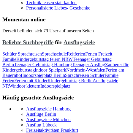
Technik leasen statt kaufen
Personalisierte Liebes- Geschenke
Momentan online
Derzeit befinden sich 79 User auf unseren Seiten
Beliebte Suchbegriffe
für
Ausflugsziele
Schüler Sprachreisen
Sprachschule
Reitferien
Ferien Freizeit
Familie
Kindergeburtstag feiern NRW
Teenager Geburtstag
Berlin
Teenager Geburtstag Hamburg
Teenager Ausflug
Zauberer für
Kindergeburtstag
Indoor Spielpark
Nordrhein-Westfalen
Ferien am
Bauernhof
Indoorspielplatz Berlin
Sprachreisen Schüler
Familie
Ferien
Ferien mit Kinder
Kindergeburtstag Berlin
Ausflugsziele
NRW
indoor klettern
Indoorspielplatz
Häufig gesuchte Ausflugsziele
Ausflugsziele Hamburg
Ausflüge Berlin
Ausflugsziele München
Ausflug Lübeck
Freizeitaktivitäten Frankfurt