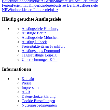
Bauernhof
Indoorspielplatz Berlin
Sprachreisen Schüler
Familie
Ferien
Ferien mit Kinder
Kindergeburtstag Berlin
Ausflugsziele
NRW
indoor klettern
Indoorspielplatz
Häufig gesuchte Ausflugsziele
Ausflugsziele Hamburg
Ausflüge Berlin
Ausflugsziele München
Ausflug Lübeck
Freizeitaktivitäten Frankfurt
Ausflugstipps Dortmund
Tagesausflüge Leipzig
Unternehmungen Köln
Informationen
Kontakt
Presse
Impressum
AGB
Datenschutzerklärung
Cookie Einstellungen
Nutzungsbedingungen