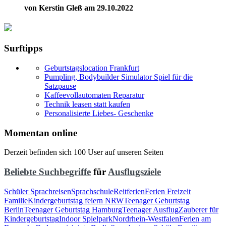
von Kerstin Gleß am 29.10.2022
Surftipps
Geburtstagslocation Frankfurt
Pumpling, Bodybuilder Simulator Spiel für die
Satzpause
Kaffeevollautomaten Reparatur
Technik leasen statt kaufen
Personalisierte Liebes- Geschenke
Momentan online
Derzeit befinden sich 100 User auf unseren Seiten
Beliebte Suchbegriffe
für
Ausflugsziele
Schüler Sprachreisen
Sprachschule
Reitferien
Ferien Freizeit
Familie
Kindergeburtstag feiern NRW
Teenager Geburtstag
Berlin
Teenager Geburtstag Hamburg
Teenager Ausflug
Zauberer für
Kindergeburtstag
Indoor Spielpark
Nordrhein-Westfalen
Ferien am