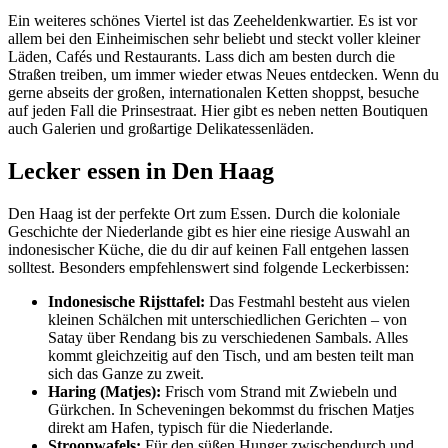
Ein weiteres schönes Viertel ist das Zeeheldenkwartier. Es ist vor
allem bei den Einheimischen sehr beliebt und steckt voller kleiner
Läden, Cafés und Restaurants. Lass dich am besten durch die
Straßen treiben, um immer wieder etwas Neues entdecken. Wenn du
gerne abseits der großen, internationalen Ketten shoppst, besuche
auf jeden Fall die Prinsestraat. Hier gibt es neben netten Boutiquen
auch Galerien und großartige Delikatessenläden.
Lecker essen in Den Haag
Den Haag ist der perfekte Ort zum Essen. Durch die koloniale
Geschichte der Niederlande gibt es hier eine riesige Auswahl an
indonesischer Küche, die du dir auf keinen Fall entgehen lassen
solltest. Besonders empfehlenswert sind folgende Leckerbissen:
Indonesische Rijsttafel:
Das Festmahl besteht aus vielen
kleinen Schälchen mit unterschiedlichen Gerichten – von
Satay über Rendang bis zu verschiedenen Sambals. Alles
kommt gleichzeitig auf den Tisch, und am besten teilt man
sich das Ganze zu zweit.
Haring (Matjes):
Frisch vom Strand mit Zwiebeln und
Gürkchen. In Scheveningen bekommst du frischen Matjes
direkt am Hafen, typisch für die Niederlande.
Stroopwafels:
Für den süßen Hunger zwischendurch und