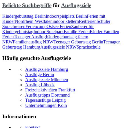
Beliebte Suchbegriffe
für
Ausflugsziele
Kindergeburtstag Berlin
Indoorspielplatz Berlin
Ferien mit
Kinder
Nordrhein-Westfalen
indoor klettern
Reitferien
Schüler
Sprachreisen
Feriencamp
Ostsee Ferien
Zauberer für
Kindergeburtstag
Indoor Spielpark
Familie Ferien
Kinder Familien
Ferien
Teenager Ausflug
Kindergeburtstag feiern
NRW
Familienausflug NRW
Teenager Geburtstag Berlin
Teenager
Geburtstag Hamburg
Ausflugsziele NRW
Sprachschule
Häufig gesuchte Ausflugsziele
Ausflugsziele Hamburg
Ausflüge Berlin
Ausflugsziele München
Ausflug Lübeck
Freizeitaktivitäten Frankfurt
Ausflugstipps Dortmund
Tagesausflüge Leipzig
Unternehmungen Köln
Informationen
Kontakt