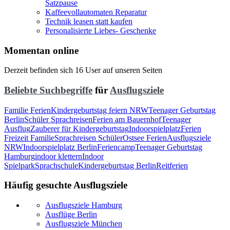
Satzpause
Kaffeevollautomaten Reparatur
Technik leasen statt kaufen
Personalisierte Liebes- Geschenke
Momentan online
Derzeit befinden sich 16 User auf unseren Seiten
Beliebte Suchbegriffe
für
Ausflugsziele
Familie Ferien
Kindergeburtstag feiern NRW
Teenager Geburtstag
Berlin
Schüler Sprachreisen
Ferien am Bauernhof
Teenager
Ausflug
Zauberer für Kindergeburtstag
Indoorspielplatz
Ferien
Freizeit Familie
Sprachreisen Schüler
Ostsee Ferien
Ausflugsziele
NRW
Indoorspielplatz Berlin
Feriencamp
Teenager Geburtstag
Hamburg
indoor klettern
Indoor
Spielpark
Sprachschule
Kindergeburtstag Berlin
Reitferien
Häufig gesuchte Ausflugsziele
Ausflugsziele Hamburg
Ausflüge Berlin
Ausflugsziele München