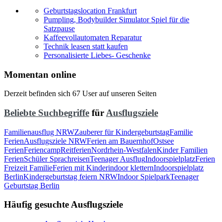
Geburtstagslocation Frankfurt
Pumpling, Bodybuilder Simulator Spiel für die
Satzpause
Kaffeevollautomaten Reparatur
Technik leasen statt kaufen
Personalisierte Liebes- Geschenke
Momentan online
Derzeit befinden sich 67 User auf unseren Seiten
Beliebte Suchbegriffe
für
Ausflugsziele
Familienausflug NRW
Zauberer für Kindergeburtstag
Familie
Ferien
Ausflugsziele NRW
Ferien am Bauernhof
Ostsee
Ferien
Feriencamp
Reitferien
Nordrhein-Westfalen
Kinder Familien
Ferien
Schüler Sprachreisen
Teenager Ausflug
Indoorspielplatz
Ferien
Freizeit Familie
Ferien mit Kinder
indoor klettern
Indoorspielplatz
Berlin
Kindergeburtstag feiern NRW
Indoor Spielpark
Teenager
Geburtstag Berlin
Häufig gesuchte Ausflugsziele