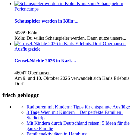
Feriencamps
Schauspieler werden in Köln:...
50859 Köln
Köln: Du willst Schauspieler werden. Dann nutze unsere...
Ausflugsziele
Grusel-Nächte 2026 in Karls...
46047 Oberhausen
Am 9. und 10. Oktober 2026 verwandelt sich Karls Erlebnis-
Dorf...
frisch gebloggt
Radtouren mit Kindern: Tipps für entspannte Ausflüge
3 Tage Wien mit Kindern – Der perfekte Familien-
Städtetrip
Mit Kindern durch Deutschland reisen: 5 Ideen für die
ganze Familie
Familienaktivitäten in Hamburg