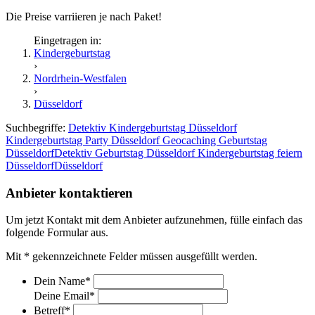
Die Preise varriieren je nach Paket!
Eingetragen in:
Kindergeburtstag
›
Nordrhein-Westfalen
›
Düsseldorf
Suchbegriffe:
Detektiv Kindergeburtstag Düsseldorf
Kindergeburtstag Party Düsseldorf
Geocaching Geburtstag
Düsseldorf
Detektiv Geburtstag Düsseldorf
Kindergeburtstag feiern
Düsseldorf
Düsseldorf
Anbieter kontaktieren
Um jetzt Kontakt mit dem Anbieter aufzunehmen, fülle einfach das
folgende Formular aus.
Mit
*
gekennzeichnete Felder müssen ausgefüllt werden.
Dein Name
*
Deine Email
*
Betreff
*