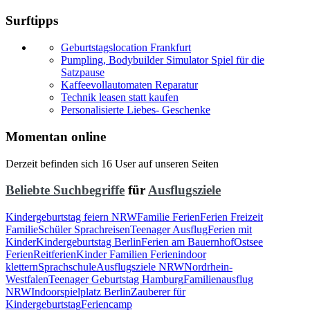
Surftipps
Geburtstagslocation Frankfurt
Pumpling, Bodybuilder Simulator Spiel für die
Satzpause
Kaffeevollautomaten Reparatur
Technik leasen statt kaufen
Personalisierte Liebes- Geschenke
Momentan online
Derzeit befinden sich 16 User auf unseren Seiten
Beliebte Suchbegriffe
für
Ausflugsziele
Kindergeburtstag feiern NRW
Familie Ferien
Ferien Freizeit
Familie
Schüler Sprachreisen
Teenager Ausflug
Ferien mit
Kinder
Kindergeburtstag Berlin
Ferien am Bauernhof
Ostsee
Ferien
Reitferien
Kinder Familien Ferien
indoor
klettern
Sprachschule
Ausflugsziele NRW
Nordrhein-
Westfalen
Teenager Geburtstag Hamburg
Familienausflug
NRW
Indoorspielplatz Berlin
Zauberer für
Kindergeburtstag
Feriencamp