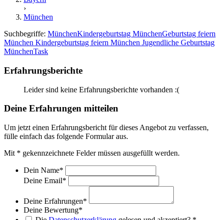
›
München
Suchbegriffe:
München
Kindergeburtstag München
Geburtstag feiern
München
Kindergeburtstag feiern München
Jugendliche Geburtstag
München
Task
Erfahrungsberichte
Leider sind keine Erfahrungsberichte vorhanden :(
Deine Erfahrungen mitteilen
Um jetzt einen Erfahrungsbericht für dieses Angebot zu verfassen,
fülle einfach das folgende Formular aus.
Mit
*
gekennzeichnete Felder müssen ausgefüllt werden.
Dein Name
*
Deine Email
*
Deine Erfahrungen
*
Deine Bewertung
*
Die
Datenschutzerklärung
gelesen und akzeptiert?
*