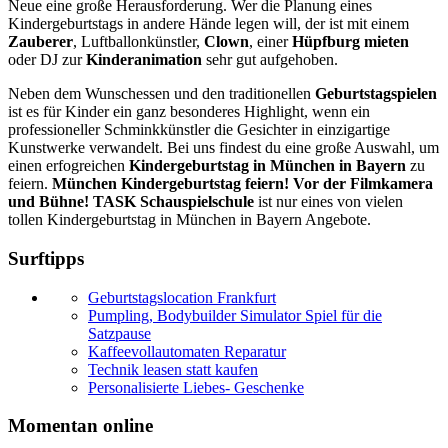
Neue eine große Herausforderung. Wer die Planung eines
Kindergeburtstags in andere Hände legen will, der ist mit einem
Zauberer
, Luftballonkünstler,
Clown
, einer
Hüpfburg mieten
oder DJ zur
Kinderanimation
sehr gut aufgehoben.
Neben dem Wunschessen und den traditionellen
Geburtstagspielen
ist es für Kinder ein ganz besonderes Highlight, wenn ein
professioneller Schminkkünstler die Gesichter in einzigartige
Kunstwerke verwandelt. Bei uns findest du eine große Auswahl, um
einen erfogreichen
Kindergeburtstag in München in Bayern
zu
feiern.
München Kindergeburtstag feiern! Vor der Filmkamera
und Bühne! TASK Schauspielschule
ist nur eines von vielen
tollen Kindergeburtstag in München in Bayern Angebote.
Surftipps
Geburtstagslocation Frankfurt
Pumpling, Bodybuilder Simulator Spiel für die
Satzpause
Kaffeevollautomaten Reparatur
Technik leasen statt kaufen
Personalisierte Liebes- Geschenke
Momentan online