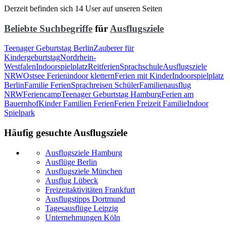
Derzeit befinden sich 14 User auf unseren Seiten
Beliebte Suchbegriffe
für
Ausflugsziele
Teenager Geburtstag Berlin
Zauberer für
Kindergeburtstag
Nordrhein-
Westfalen
Indoorspielplatz
Reitferien
Sprachschule
Ausflugsziele
NRW
Ostsee Ferien
indoor klettern
Ferien mit Kinder
Indoorspielplatz
Berlin
Familie Ferien
Sprachreisen Schüler
Familienausflug
NRW
Feriencamp
Teenager Geburtstag Hamburg
Ferien am
Bauernhof
Kinder Familien Ferien
Ferien Freizeit Familie
Indoor
Spielpark
Häufig gesuchte Ausflugsziele
Ausflugsziele Hamburg
Ausflüge Berlin
Ausflugsziele München
Ausflug Lübeck
Freizeitaktivitäten Frankfurt
Ausflugstipps Dortmund
Tagesausflüge Leipzig
Unternehmungen Köln