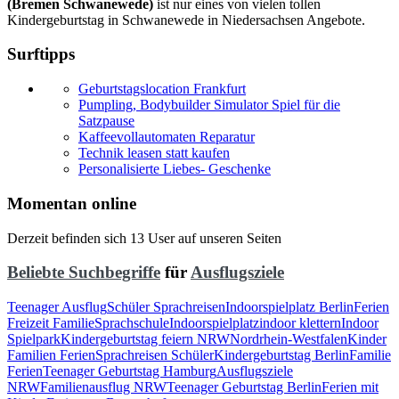
(Bremen Schwanewede)
ist nur eines von vielen tollen
Kindergeburtstag in Schwanewede in Niedersachsen Angebote.
Surftipps
Geburtstagslocation Frankfurt
Pumpling, Bodybuilder Simulator Spiel für die
Satzpause
Kaffeevollautomaten Reparatur
Technik leasen statt kaufen
Personalisierte Liebes- Geschenke
Momentan online
Derzeit befinden sich 13 User auf unseren Seiten
Beliebte Suchbegriffe
für
Ausflugsziele
Teenager Ausflug
Schüler Sprachreisen
Indoorspielplatz Berlin
Ferien
Freizeit Familie
Sprachschule
Indoorspielplatz
indoor klettern
Indoor
Spielpark
Kindergeburtstag feiern NRW
Nordrhein-Westfalen
Kinder
Familien Ferien
Sprachreisen Schüler
Kindergeburtstag Berlin
Familie
Ferien
Teenager Geburtstag Hamburg
Ausflugsziele
NRW
Familienausflug NRW
Teenager Geburtstag Berlin
Ferien mit