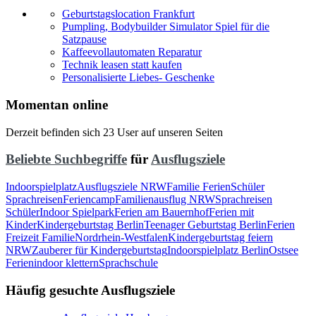
Geburtstagslocation Frankfurt
Pumpling, Bodybuilder Simulator Spiel für die
Satzpause
Kaffeevollautomaten Reparatur
Technik leasen statt kaufen
Personalisierte Liebes- Geschenke
Momentan online
Derzeit befinden sich 23 User auf unseren Seiten
Beliebte Suchbegriffe
für
Ausflugsziele
Indoorspielplatz
Ausflugsziele NRW
Familie Ferien
Schüler
Sprachreisen
Feriencamp
Familienausflug NRW
Sprachreisen
Schüler
Indoor Spielpark
Ferien am Bauernhof
Ferien mit
Kinder
Kindergeburtstag Berlin
Teenager Geburtstag Berlin
Ferien
Freizeit Familie
Nordrhein-Westfalen
Kindergeburtstag feiern
NRW
Zauberer für Kindergeburtstag
Indoorspielplatz Berlin
Ostsee
Ferien
indoor klettern
Sprachschule
Häufig gesuchte Ausflugsziele