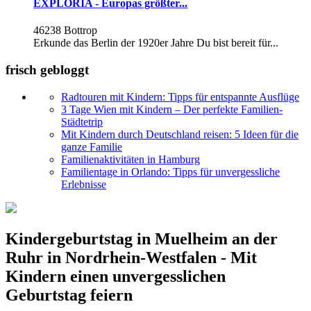
EXPLORIA - Europas größter...
46238 Bottrop
Erkunde das Berlin der 1920er Jahre Du bist bereit für...
frisch gebloggt
Radtouren mit Kindern: Tipps für entspannte Ausflüge
3 Tage Wien mit Kindern – Der perfekte Familien-
Städtetrip
Mit Kindern durch Deutschland reisen: 5 Ideen für die
ganze Familie
Familienaktivitäten in Hamburg
Familientage in Orlando: Tipps für unvergessliche
Erlebnisse
Kindergeburtstag in Muelheim an der
Ruhr in Nordrhein-Westfalen - Mit
Kindern einen unvergesslichen
Geburtstag feiern