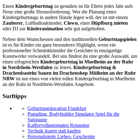
Einen
Kindergeburtstag
zu gestalten ist für Eltern jedes Jahr aufs
Neue eine große Herausforderung. Wer die Planung eines
Kindergeburtstags in andere Hände legen will, der ist mit einem
Zauberer
, Luftballonkünstler,
Clown
, einer
Hüpfburg mieten
oder DJ zur
Kinderanimation
sehr gut aufgehoben.
Neben dem Wunschessen und den traditionellen
Geburtstagspielen
ist es für Kinder ein ganz besonderes Highlight, wenn ein
professioneller Schminkkünstler die Gesichter in einzigartige
Kunstwerke verwandelt. Bei uns findest du eine große Auswahl, um
einen erfogreichen
Kindergeburtstag in Muelheim an der Ruhr
in Nordrhein-Westfalen
zu feiern.
Kindergeburtstag &
Drachenbasteln/ bauen im Drachenshop Mülheim an der Ruhr
NRW
ist nur eines von vielen tollen Kindergeburtstag in Muelheim
an der Ruhr in Nordrhein-Westfalen Angebote.
Surftipps
Geburtstagslocation Frankfurt
Pumpling, Bodybuilder Simulator Spiel für die
Satzpause
Kaffeevollautomaten Reparatur
Technik leasen statt kaufen
Personalisierte Liebes- Geschenke