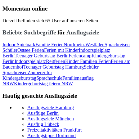
Momentan online
Derzeit befinden sich 65 User auf unseren Seiten
Beliebte Suchbegriffe
für
Ausflugsziele
Indoor Spielpark
Familie Ferien
Nordrhein-Westfalen
Sprachreisen
Schüler
Ostsee Ferien
Ferien mit Kinder
Indoorspielplatz
Berlin
Teenager Geburtstag Berlin
Feriencamp
Kindergeburtstag
Berlin
Indoorspielplatz
Reitferien
Kinder Familien Ferien
Ferien am
Bauernhof
Teenager Geburtstag Hamburg
Schüler
Sprachreisen
Zauberer für
Kindergeburtstag
Sprachschule
Familienausflug
NRW
Kindergeburtstag feiern NRW
Häufig gesuchte Ausflugsziele
Ausflugsziele Hamburg
Ausflüge Berlin
Ausflugsziele München
Ausflug Lübeck
Freizeitaktivitäten Frankfurt
Ausflugstipps Dortmund