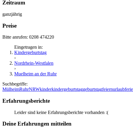
Zeitraum
ganzjährig
Preise
Bitte anrufen: 0208 474220
Eingetragen in:
Kindergeburtstag
›
Nordrhein-Westfalen
›
Muelheim an der Ruhr
Suchbegriffe:
Mülheim
Ruhr
NRW
kinder
kindergeburtstag
geburtstag
feiern
urlaub
feri
Erfahrungsberichte
Leider sind keine Erfahrungsberichte vorhanden :(
Deine Erfahrungen mitteilen