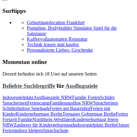
Surftipps
Geburtstagslocation Frankfurt
Pumpling, Bodybuilder Simulator Spiel für die
Satzpause
Kaffeevollautomaten Reparatur
Technik leasen statt kaufen
Personalisierte Liebes- Geschenke
Momentan online
Derzeit befinden sich 18 User auf unseren Seiten
Beliebte Suchbegriffe
für
Ausflugsziele
Indoorspielplatz
Ausflugsziele NRW
Familie Ferien
Schüler
Sprachreisen
Feriencamp
Familienausflug NRW
Sprachreisen
Schüler
Indoor Spielpark
Ferien am Bauernhof
Ferien mit
Kinder
Kindergeburtstag Berlin
Teenager Geburtstag Berlin
Ferien
Freizeit Familie
Nordrhein-Westfalen
Kindergeburtstag feiern
NRW
Zauberer für Kindergeburtstag
Indoorspielplatz Berlin
Ostsee
Ferien
indoor klettern
Sprachschule