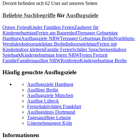
Derzeit befinden sich 62 User auf unseren Seiten
Beliebte Suchbegriffe
für
Ausflugsziele
Ostsee Ferien
Kinder Familien Ferien
Zauberer für
Kindergeburtstag
Ferien am Bauernhof
Teenager Geburtstag
Hamburg
Ausflugsziele NRW
Teenager Geburtstag Berlin
Nordrhein-
Westfalen
Indoorspielplatz Berlin
Indoorspielplatz
Ferien mit
Kinder
indoor klettern
Familie Ferien
Schüler Sprachreisen
Indoor
Spielpark
Kindergeburtstag feiern NRW
Ferien Freizeit
Familie
Familienausflug NRW
Reitferien
Kindergeburtstag Berlin
Häufig gesuchte Ausflugsziele
Ausflugsziele Hamburg
Ausflüge Berlin
Ausflugsziele München
Ausflug Lübeck
Freizeitaktivitäten Frankfurt
Ausflugstipps Dortmund
Tagesausflüge Leipzig
Unternehmungen Köln
Informationen