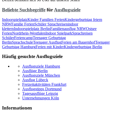
Beliebte Suchbegriffe
für
Ausflugsziele
Indoorspielplatz
Kinder Familien Ferien
Kindergeburtstag feiern
NRW
Familie Ferien
Schüler Sprachreisen
indoor
klettern
Indoorspielplatz Berlin
Familienausflug NRW
Ostsee
Ferien
Nordrhein-Westfalen
Indoor Spielpark
Sprachreisen
Schüler
Feriencamp
Teenager Geburtstag
Berlin
Sprachschule
Teenager Ausflug
Ferien am Bauernhof
Teenager
Geburtstag Hamburg
Ferien mit Kinder
Kindergeburtstag Berlin
Häufig gesuchte Ausflugsziele
Ausflugsziele Hamburg
Ausflüge Berlin
Ausflugsziele München
Ausflug Lübeck
Freizeitaktivitäten Frankfurt
Ausflugstipps Dortmund
Tagesausflüge Leipzig
Unternehmungen Köln
Informationen