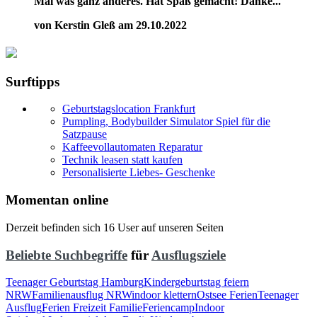
Mal was ganz anderes. Hat Spaß gemacht! Danke..."
von Kerstin Gleß am 29.10.2022
Surftipps
Geburtstagslocation Frankfurt
Pumpling, Bodybuilder Simulator Spiel für die
Satzpause
Kaffeevollautomaten Reparatur
Technik leasen statt kaufen
Personalisierte Liebes- Geschenke
Momentan online
Derzeit befinden sich 16 User auf unseren Seiten
Beliebte Suchbegriffe
für
Ausflugsziele
Teenager Geburtstag Hamburg
Kindergeburtstag feiern
NRW
Familienausflug NRW
indoor klettern
Ostsee Ferien
Teenager
Ausflug
Ferien Freizeit Familie
Feriencamp
Indoor