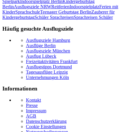
Spielpark
Indoorspielplatz Berlin
Kindergeburtstag
Berlin
Ausflugsziele NRW
Reitferien
Indoorspielplatz
Ferien mit
Kinder
Sprachschule
Teenager Geburtstag Berlin
Zauberer für
Kindergeburtstag
Schüler Sprachreisen
Sprachreisen Schüler
Häufig gesuchte Ausflugsziele
Ausflugsziele Hamburg
Ausflüge Berlin
Ausflugsziele München
Ausflug Lübeck
Freizeitaktivitäten Frankfurt
Ausflugstipps Dortmund
Tagesausflüge Leipzig
Unternehmungen Köln
Informationen
Kontakt
Presse
Impressum
AGB
Datenschutzerklärung
Cookie Einstellungen
Nutzungsbedingungen