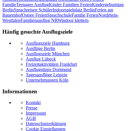
Familie
Teenager Ausflug
Kinder Familien Ferien
Kindergeburtstag
Berlin
Sprachreisen Schüler
Indoorspielplatz Berlin
Ferien am
Bauernhof
Ostsee Ferien
Sprachschule
Familie Ferien
Nordrhein-
Westfalen
Familienausflug NRW
indoor klettern
Häufig gesuchte Ausflugsziele
Ausflugsziele Hamburg
Ausflüge Berlin
Ausflugsziele München
Ausflug Lübeck
Freizeitaktivitäten Frankfurt
Ausflugstipps Dortmund
Tagesausflüge Leipzig
Unternehmungen Köln
Informationen
Kontakt
Presse
Impressum
AGB
Datenschutzerklärung
Cookie Einstellungen