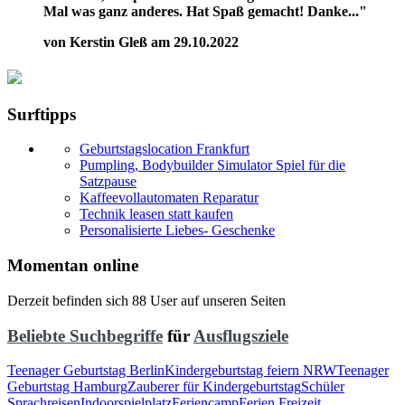
Mal was ganz anderes. Hat Spaß gemacht! Danke..."
von Kerstin Gleß am 29.10.2022
Surftipps
Geburtstagslocation Frankfurt
Pumpling, Bodybuilder Simulator Spiel für die
Satzpause
Kaffeevollautomaten Reparatur
Technik leasen statt kaufen
Personalisierte Liebes- Geschenke
Momentan online
Derzeit befinden sich 88 User auf unseren Seiten
Beliebte Suchbegriffe
für
Ausflugsziele
Teenager Geburtstag Berlin
Kindergeburtstag feiern NRW
Teenager
Geburtstag Hamburg
Zauberer für Kindergeburtstag
Schüler
Sprachreisen
Indoorspielplatz
Feriencamp
Ferien Freizeit