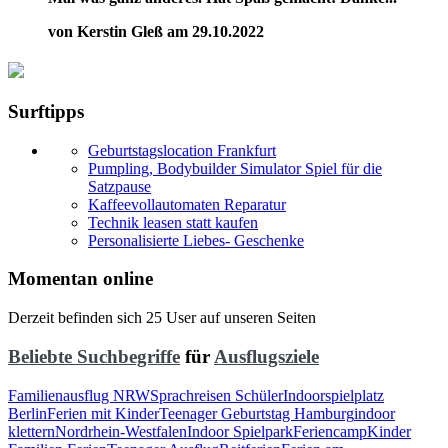
von Kerstin Gleß am 29.10.2022
Surftipps
Geburtstagslocation Frankfurt
Pumpling, Bodybuilder Simulator Spiel für die
Satzpause
Kaffeevollautomaten Reparatur
Technik leasen statt kaufen
Personalisierte Liebes- Geschenke
Momentan online
Derzeit befinden sich 25 User auf unseren Seiten
Beliebte Suchbegriffe
für
Ausflugsziele
Familienausflug NRW
Sprachreisen Schüler
Indoorspielplatz
Berlin
Ferien mit Kinder
Teenager Geburtstag Hamburg
indoor
klettern
Nordrhein-Westfalen
Indoor Spielpark
Feriencamp
Kinder