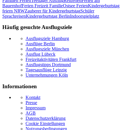
Familien Ferien
Teenager Ausflug
Reitferien
Ferien am
Bauernhof
Ferien Freizeit Familie
Ostsee Ferien
Kindergeburtstag
feiern NRW
Zauberer für Kindergeburtstag
Schüler
Sprachreisen
Kindergeburtstag Berlin
Indoorspielplatz
Häufig gesuchte Ausflugsziele
Ausflugsziele Hamburg
Ausflüge Berlin
Ausflugsziele München
Ausflug Lübeck
Freizeitaktivitäten Frankfurt
Ausflugstipps Dortmund
Tagesausflüge Leipzig
Unternehmungen Köln
Informationen
Kontakt
Presse
Impressum
AGB
Datenschutzerklärung
Cookie Einstellungen
Nutzungsbedingungen