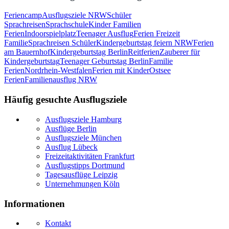
Feriencamp
Ausflugsziele NRW
Schüler
Sprachreisen
Sprachschule
Kinder Familien
Ferien
Indoorspielplatz
Teenager Ausflug
Ferien Freizeit
Familie
Sprachreisen Schüler
Kindergeburtstag feiern NRW
Ferien
am Bauernhof
Kindergeburtstag Berlin
Reitferien
Zauberer für
Kindergeburtstag
Teenager Geburtstag Berlin
Familie
Ferien
Nordrhein-Westfalen
Ferien mit Kinder
Ostsee
Ferien
Familienausflug NRW
Häufig gesuchte Ausflugsziele
Ausflugsziele Hamburg
Ausflüge Berlin
Ausflugsziele München
Ausflug Lübeck
Freizeitaktivitäten Frankfurt
Ausflugstipps Dortmund
Tagesausflüge Leipzig
Unternehmungen Köln
Informationen
Kontakt