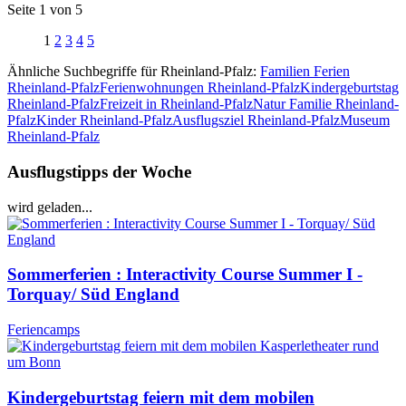
Seite 1 von 5
1
2
3
4
5
Ähnliche Suchbegriffe für Rheinland-Pfalz:
Familien Ferien
Rheinland-Pfalz
Ferienwohnungen Rheinland-Pfalz
Kindergeburtstag
Rheinland-Pfalz
Freizeit in Rheinland-Pfalz
Natur Familie Rheinland-
Pfalz
Kinder Rheinland-Pfalz
Ausflugsziel Rheinland-Pfalz
Museum
Rheinland-Pfalz
Ausflugstipps der Woche
wird geladen...
Sommerferien : Interactivity Course Summer I -
Torquay/ Süd England
Feriencamps
Kindergeburtstag feiern mit dem mobilen