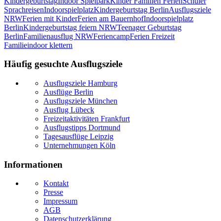
Kindergeburtstag
Indoor Spielpark
Kinder Familien Ferien
Schüler
Sprachreisen
Indoorspielplatz
Kindergeburtstag Berlin
Ausflugsziele
NRW
Ferien mit Kinder
Ferien am Bauernhof
Indoorspielplatz
Berlin
Kindergeburtstag feiern NRW
Teenager Geburtstag
Berlin
Familienausflug NRW
Feriencamp
Ferien Freizeit
Familie
indoor klettern
Häufig gesuchte Ausflugsziele
Ausflugsziele Hamburg
Ausflüge Berlin
Ausflugsziele München
Ausflug Lübeck
Freizeitaktivitäten Frankfurt
Ausflugstipps Dortmund
Tagesausflüge Leipzig
Unternehmungen Köln
Informationen
Kontakt
Presse
Impressum
AGB
Datenschutzerklärung