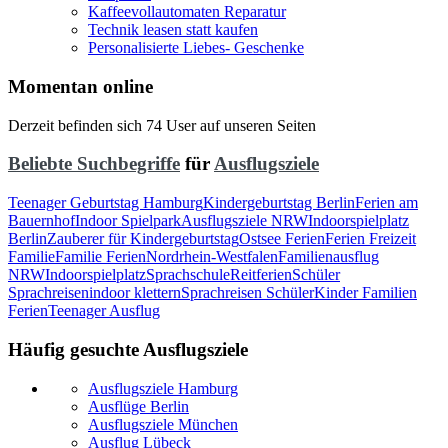
Kaffeevollautomaten Reparatur
Technik leasen statt kaufen
Personalisierte Liebes- Geschenke
Momentan online
Derzeit befinden sich 74 User auf unseren Seiten
Beliebte Suchbegriffe
für
Ausflugsziele
Teenager Geburtstag Hamburg
Kindergeburtstag Berlin
Ferien am
Bauernhof
Indoor Spielpark
Ausflugsziele NRW
Indoorspielplatz
Berlin
Zauberer für Kindergeburtstag
Ostsee Ferien
Ferien Freizeit
Familie
Familie Ferien
Nordrhein-Westfalen
Familienausflug
NRW
Indoorspielplatz
Sprachschule
Reitferien
Schüler
Sprachreisen
indoor klettern
Sprachreisen Schüler
Kinder Familien
Ferien
Teenager Ausflug
Häufig gesuchte Ausflugsziele
Ausflugsziele Hamburg
Ausflüge Berlin
Ausflugsziele München
Ausflug Lübeck