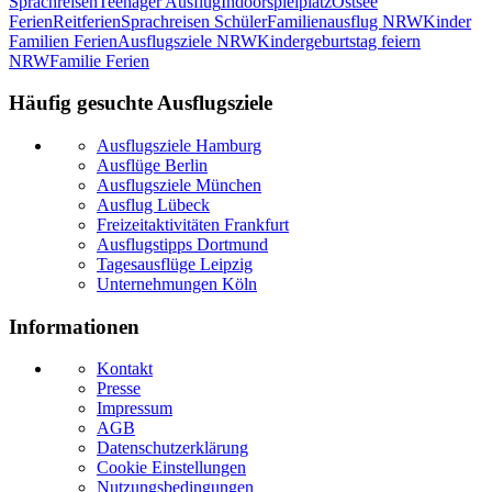
Sprachreisen
Teenager Ausflug
Indoorspielplatz
Ostsee
Ferien
Reitferien
Sprachreisen Schüler
Familienausflug NRW
Kinder
Familien Ferien
Ausflugsziele NRW
Kindergeburtstag feiern
NRW
Familie Ferien
Häufig gesuchte Ausflugsziele
Ausflugsziele Hamburg
Ausflüge Berlin
Ausflugsziele München
Ausflug Lübeck
Freizeitaktivitäten Frankfurt
Ausflugstipps Dortmund
Tagesausflüge Leipzig
Unternehmungen Köln
Informationen
Kontakt
Presse
Impressum
AGB
Datenschutzerklärung
Cookie Einstellungen
Nutzungsbedingungen