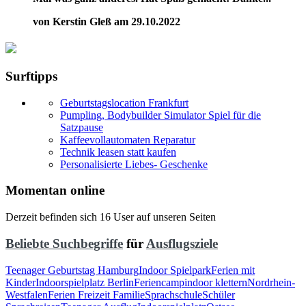
von Kerstin Gleß am 29.10.2022
Surftipps
Geburtstagslocation Frankfurt
Pumpling, Bodybuilder Simulator Spiel für die
Satzpause
Kaffeevollautomaten Reparatur
Technik leasen statt kaufen
Personalisierte Liebes- Geschenke
Momentan online
Derzeit befinden sich 16 User auf unseren Seiten
Beliebte Suchbegriffe
für
Ausflugsziele
Teenager Geburtstag Hamburg
Indoor Spielpark
Ferien mit
Kinder
Indoorspielplatz Berlin
Feriencamp
indoor klettern
Nordrhein-
Westfalen
Ferien Freizeit Familie
Sprachschule
Schüler