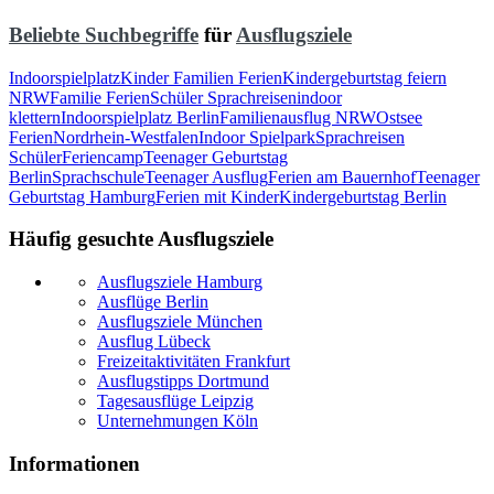
Beliebte Suchbegriffe
für
Ausflugsziele
Indoorspielplatz
Kinder Familien Ferien
Kindergeburtstag feiern
NRW
Familie Ferien
Schüler Sprachreisen
indoor
klettern
Indoorspielplatz Berlin
Familienausflug NRW
Ostsee
Ferien
Nordrhein-Westfalen
Indoor Spielpark
Sprachreisen
Schüler
Feriencamp
Teenager Geburtstag
Berlin
Sprachschule
Teenager Ausflug
Ferien am Bauernhof
Teenager
Geburtstag Hamburg
Ferien mit Kinder
Kindergeburtstag Berlin
Häufig gesuchte Ausflugsziele
Ausflugsziele Hamburg
Ausflüge Berlin
Ausflugsziele München
Ausflug Lübeck
Freizeitaktivitäten Frankfurt
Ausflugstipps Dortmund
Tagesausflüge Leipzig
Unternehmungen Köln
Informationen