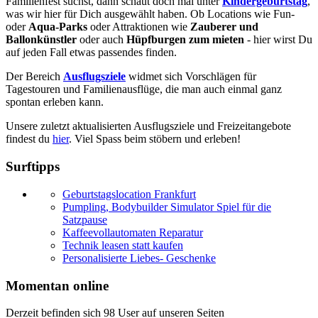
Familienfest suchst, dann schaut doch mal unter
Kindergeburtstag
,
was wir hier für Dich ausgewählt haben. Ob Locations wie Fun-
oder
Aqua-Parks
oder Attraktionen wie
Zauberer und
Ballonkünstler
oder auch
Hüpfburgen zum mieten
- hier wirst Du
auf jeden Fall etwas passendes finden.
Der Bereich
Ausflugsziele
widmet sich Vorschlägen für
Tagestouren und Familienausflüge, die man auch einmal ganz
spontan erleben kann.
Unsere zuletzt aktualisierten Ausflugsziele und Freizeitangebote
findest du
hier
. Viel Spass beim stöbern und erleben!
Surftipps
Geburtstagslocation Frankfurt
Pumpling, Bodybuilder Simulator Spiel für die
Satzpause
Kaffeevollautomaten Reparatur
Technik leasen statt kaufen
Personalisierte Liebes- Geschenke
Momentan online
Derzeit befinden sich 98 User auf unseren Seiten