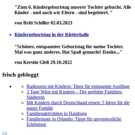
"Zum 6. Kindergeburtstag unserer Tochter gebucht. Alle
Kinder - und auch wir Eltern - sind begeistert. "
von Britt Schiller
02.03.2023
Kindergeburtstag in der Kletterhalle
"Schöner, entspannter Geburtstag für meine Tochter.
Mal was ganz anderes. Hat Spaß gemacht! Danke..."
von Kerstin Gleß
29.10.2022
frisch gebloggt
Radtouren mit Kindern: Tipps für entspannte Ausflüge
3 Tage Wien mit Kindern – Der perfekte Familien-
Städtetrip
Mit Kindern durch Deutschland reisen: 5 Ideen für die
ganze Familie
Familienaktivitäten in Hamburg
Familientage in Orlando: Tipps für unvergessliche
Erlebnisse