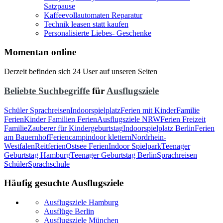
Satzpause
Kaffeevollautomaten Reparatur
Technik leasen statt kaufen
Personalisierte Liebes- Geschenke
Momentan online
Derzeit befinden sich 24 User auf unseren Seiten
Beliebte Suchbegriffe
für
Ausflugsziele
Schüler Sprachreisen
Indoorspielplatz
Ferien mit Kinder
Familie
Ferien
Kinder Familien Ferien
Ausflugsziele NRW
Ferien Freizeit
Familie
Zauberer für Kindergeburtstag
Indoorspielplatz Berlin
Ferien
am Bauernhof
Feriencamp
indoor klettern
Nordrhein-
Westfalen
Reitferien
Ostsee Ferien
Indoor Spielpark
Teenager
Geburtstag Hamburg
Teenager Geburtstag Berlin
Sprachreisen
Schüler
Sprachschule
Häufig gesuchte Ausflugsziele
Ausflugsziele Hamburg
Ausflüge Berlin
Ausflugsziele München