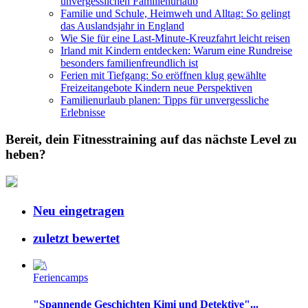
unvergesslichen Familienurlaub
Familie und Schule, Heimweh und Alltag: So gelingt
das Auslandsjahr in England
Wie Sie für eine Last-Minute-Kreuzfahrt leicht reisen
Irland mit Kindern entdecken: Warum eine Rundreise
besonders familienfreundlich ist
Ferien mit Tiefgang: So eröffnen klug gewählte
Freizeitangebote Kindern neue Perspektiven
Familienurlaub planen: Tipps für unvergessliche
Erlebnisse
Bereit, dein Fitnesstraining auf das nächste Level zu
heben?
Neu eingetragen
zuletzt bewertet
Feriencamps
"Spannende Geschichten Kimi und Detektive"...