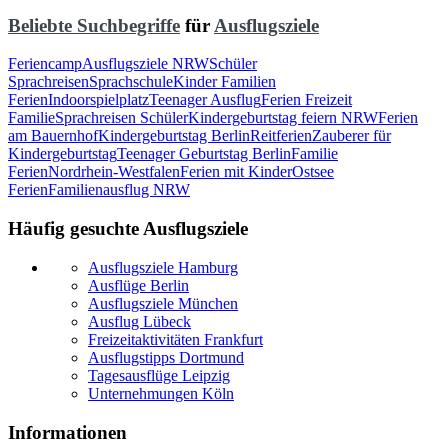
Beliebte Suchbegriffe
für
Ausflugsziele
Feriencamp
Ausflugsziele NRW
Schüler
Sprachreisen
Sprachschule
Kinder Familien
Ferien
Indoorspielplatz
Teenager Ausflug
Ferien Freizeit
Familie
Sprachreisen Schüler
Kindergeburtstag feiern NRW
Ferien
am Bauernhof
Kindergeburtstag Berlin
Reitferien
Zauberer für
Kindergeburtstag
Teenager Geburtstag Berlin
Familie
Ferien
Nordrhein-Westfalen
Ferien mit Kinder
Ostsee
Ferien
Familienausflug NRW
Häufig gesuchte Ausflugsziele
Ausflugsziele Hamburg
Ausflüge Berlin
Ausflugsziele München
Ausflug Lübeck
Freizeitaktivitäten Frankfurt
Ausflugstipps Dortmund
Tagesausflüge Leipzig
Unternehmungen Köln
Informationen