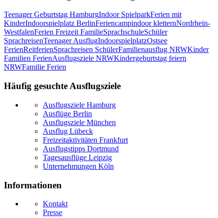
Teenager Geburtstag Hamburg
Indoor Spielpark
Ferien mit
Kinder
Indoorspielplatz Berlin
Feriencamp
indoor klettern
Nordrhein-
Westfalen
Ferien Freizeit Familie
Sprachschule
Schüler
Sprachreisen
Teenager Ausflug
Indoorspielplatz
Ostsee
Ferien
Reitferien
Sprachreisen Schüler
Familienausflug NRW
Kinder
Familien Ferien
Ausflugsziele NRW
Kindergeburtstag feiern
NRW
Familie Ferien
Häufig gesuchte Ausflugsziele
Ausflugsziele Hamburg
Ausflüge Berlin
Ausflugsziele München
Ausflug Lübeck
Freizeitaktivitäten Frankfurt
Ausflugstipps Dortmund
Tagesausflüge Leipzig
Unternehmungen Köln
Informationen
Kontakt
Presse