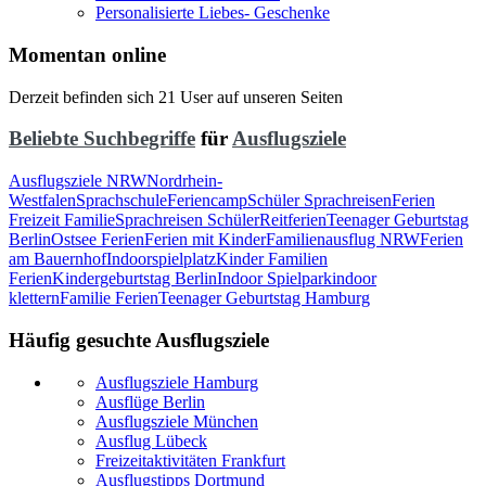
Personalisierte Liebes- Geschenke
Momentan online
Derzeit befinden sich 21 User auf unseren Seiten
Beliebte Suchbegriffe
für
Ausflugsziele
Ausflugsziele NRW
Nordrhein-
Westfalen
Sprachschule
Feriencamp
Schüler Sprachreisen
Ferien
Freizeit Familie
Sprachreisen Schüler
Reitferien
Teenager Geburtstag
Berlin
Ostsee Ferien
Ferien mit Kinder
Familienausflug NRW
Ferien
am Bauernhof
Indoorspielplatz
Kinder Familien
Ferien
Kindergeburtstag Berlin
Indoor Spielpark
indoor
klettern
Familie Ferien
Teenager Geburtstag Hamburg
Häufig gesuchte Ausflugsziele
Ausflugsziele Hamburg
Ausflüge Berlin
Ausflugsziele München
Ausflug Lübeck
Freizeitaktivitäten Frankfurt
Ausflugstipps Dortmund