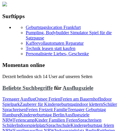
Surftipps
Geburtstagslocation Frankfurt
Pumpling, Bodybuilder Simulator Spiel für die
Satzpause
Kaffeevollautomaten Reparatur
Technik leasen statt kaufen
Personalisierte Liebes- Geschenke
Momentan online
Derzeit befinden sich 14 User auf unseren Seiten
Beliebte Suchbegriffe
für
Ausflugsziele
Teenager Ausflug
Ostsee Ferien
Ferien am Bauernhof
Indoor
Spielpark
Zauberer für Kindergeburtstag
indoor klettern
Schüler
Sprachreisen
Ferien Freizeit Familie
Teenager Geburtstag
Hamburg
Kindergeburtstag Berlin
Ausflugsziele
NRW
Feriencamp
Kinder Familien Ferien
Sprachreisen
Schüler
Indoorspielplatz
Sprachschule
Kindergeburtstag feiern
NRW
Familienausflug NRW
Indoorspielplatz Berlin
Reitferien