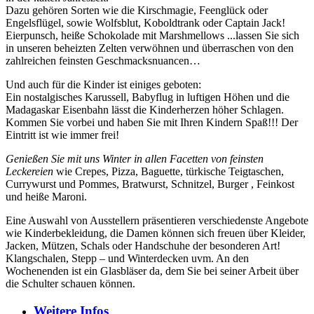
Dazu gehören Sorten wie die Kirschmagie, Feenglück oder
Engelsflügel, sowie Wolfsblut, Koboldtrank oder Captain Jack!
Eierpunsch, heiße Schokolade mit Marshmellows ...lassen Sie sich
in unseren beheizten Zelten verwöhnen und überraschen von den
zahlreichen feinsten Geschmacksnuancen…
Und auch für die Kinder ist einiges geboten:
Ein nostalgisches Karussell, Babyflug in luftigen Höhen und die
Madagaskar Eisenbahn lässt die Kinderherzen höher Schlagen.
Kommen Sie vorbei und haben Sie mit Ihren Kindern Spaß!!! Der
Eintritt ist wie immer frei!
Genießen Sie mit uns Winter in allen Facetten von feinsten
Leckereien
wie Crepes, Pizza, Baguette, türkische Teigtaschen,
Currywurst und Pommes, Bratwurst, Schnitzel, Burger , Feinkost
und heiße Maroni.
Eine Auswahl von Ausstellern präsentieren verschiedenste Angebote
wie Kinderbekleidung, die Damen können sich freuen über Kleider,
Jacken, Mützen, Schals oder Handschuhe der besonderen Art!
Klangschalen, Stepp – und Winterdecken uvm. An den
Wochenenden ist ein Glasbläser da, dem Sie bei seiner Arbeit über
die Schulter schauen können.
Weitere
Infos