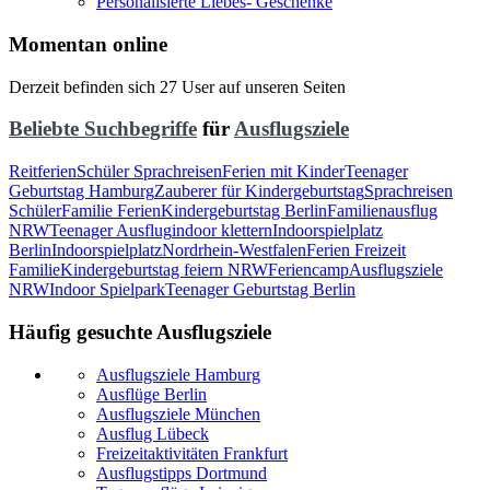
Personalisierte Liebes- Geschenke
Momentan online
Derzeit befinden sich 27 User auf unseren Seiten
Beliebte Suchbegriffe
für
Ausflugsziele
Reitferien
Schüler Sprachreisen
Ferien mit Kinder
Teenager
Geburtstag Hamburg
Zauberer für Kindergeburtstag
Sprachreisen
Schüler
Familie Ferien
Kindergeburtstag Berlin
Familienausflug
NRW
Teenager Ausflug
indoor klettern
Indoorspielplatz
Berlin
Indoorspielplatz
Nordrhein-Westfalen
Ferien Freizeit
Familie
Kindergeburtstag feiern NRW
Feriencamp
Ausflugsziele
NRW
Indoor Spielpark
Teenager Geburtstag Berlin
Häufig gesuchte Ausflugsziele
Ausflugsziele Hamburg
Ausflüge Berlin
Ausflugsziele München
Ausflug Lübeck
Freizeitaktivitäten Frankfurt
Ausflugstipps Dortmund