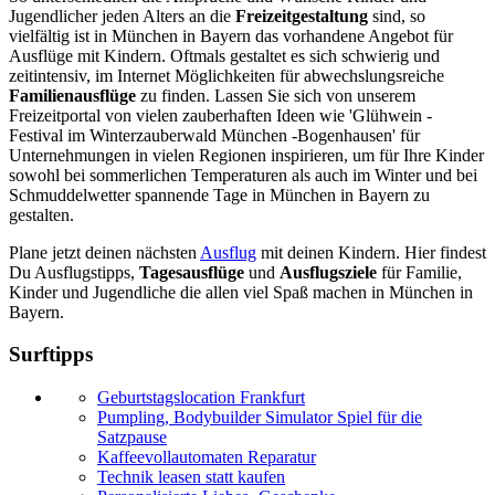
Jugendlicher jeden Alters an die
Freizeitgestaltung
sind, so
vielfältig ist in München in Bayern das vorhandene Angebot für
Ausflüge mit Kindern. Oftmals gestaltet es sich schwierig und
zeitintensiv, im Internet Möglichkeiten für abwechslungsreiche
Familienausflüge
zu finden. Lassen Sie sich von unserem
Freizeitportal von vielen zauberhaften Ideen wie 'Glühwein -
Festival im Winterzauberwald München -Bogenhausen' für
Unternehmungen in vielen Regionen inspirieren, um für Ihre Kinder
sowohl bei sommerlichen Temperaturen als auch im Winter und bei
Schmuddelwetter spannende Tage in München in Bayern zu
gestalten.
Plane jetzt deinen nächsten
Ausflug
mit deinen Kindern. Hier findest
Du Ausflugstipps,
Tagesausflüge
und
Ausflugsziele
für Familie,
Kinder und Jugendliche die allen viel Spaß machen in München in
Bayern.
Surftipps
Geburtstagslocation Frankfurt
Pumpling, Bodybuilder Simulator Spiel für die
Satzpause
Kaffeevollautomaten Reparatur
Technik leasen statt kaufen