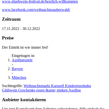
www.gluehwein-festival.de/herzlich-willkommen
www.facebook.com/weihnachtszauberwald/
Zeitraum
17.11.2022 - 30.12.2022
Preise
Der Eintritt ist wie immer frei!
Eingetragen in:
Ausflugsziele
›
Bayern
›
München
Suchbegriffe:
Weihnachtsmarkt
Karusell
Kindereisenbahn
Glühwein
Geschenke
essen &amp; trinken
Ausflug
Anbieter kontaktieren
Um jetzt Kontakt mit dem Anbieter aufzunehmen, fülle einfach das