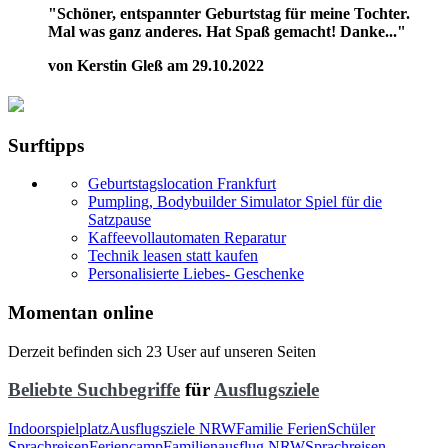
"Schöner, entspannter Geburtstag für meine Tochter.
Mal was ganz anderes. Hat Spaß gemacht! Danke..."
von Kerstin Gleß am 29.10.2022
Surftipps
Geburtstagslocation Frankfurt
Pumpling, Bodybuilder Simulator Spiel für die
Satzpause
Kaffeevollautomaten Reparatur
Technik leasen statt kaufen
Personalisierte Liebes- Geschenke
Momentan online
Derzeit befinden sich 23 User auf unseren Seiten
Beliebte Suchbegriffe
für
Ausflugsziele
Indoorspielplatz
Ausflugsziele NRW
Familie Ferien
Schüler
Sprachreisen
Feriencamp
Familienausflug NRW
Sprachreisen