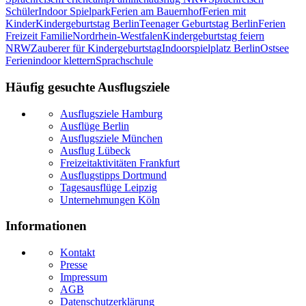
Schüler
Indoor Spielpark
Ferien am Bauernhof
Ferien mit
Kinder
Kindergeburtstag Berlin
Teenager Geburtstag Berlin
Ferien
Freizeit Familie
Nordrhein-Westfalen
Kindergeburtstag feiern
NRW
Zauberer für Kindergeburtstag
Indoorspielplatz Berlin
Ostsee
Ferien
indoor klettern
Sprachschule
Häufig gesuchte Ausflugsziele
Ausflugsziele Hamburg
Ausflüge Berlin
Ausflugsziele München
Ausflug Lübeck
Freizeitaktivitäten Frankfurt
Ausflugstipps Dortmund
Tagesausflüge Leipzig
Unternehmungen Köln
Informationen
Kontakt
Presse
Impressum
AGB
Datenschutzerklärung