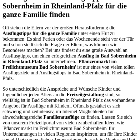
Sobernheim in Rheinland-Pfalz für die
ganze Familie finden
Oft stehen die Eltern vor der großen Herausforderung die
Ausflugstipps für die ganze Familie
unter einen Hut zu
bekommen. Es sind Ferien oder das Wochenende steht vor der Tür
und schon stellt sich die Frage der Eltern, was können wir
Besonderes machen? Bei uns findest du eine große Auswahl an
Ausflusgtipps, um einen erfogreichen
Ausflug in Bad Sobernheim
in Rheinland-Pfalz
zu unternehmen. '
Pflanzenmarkt im
Freilichtmuseum Bad Sobernheim
' ist nur eines von vielen tollen
Ausflugsziele und Ausflugstipps in Bad Sobernheim in Rheinland-
Pfalz.
So unterschiedlich die Ansprüche und Wünsche Kinder und
Jugendlicher jeden Alters an die
Freizeitgestaltung
sind, so
vielfältig ist in Bad Sobernheim in Rheinland-Pfalz das vorhandene
Angebot für Ausflüge mit Kindern. Oftmals gestaltet es sich
schwierig und zeitintensiv, im Internet Möglichkeiten für
abwechslungsreiche
Familienausflüge
zu finden. Lassen Sie sich
von unserem Freizeitportal von vielen zauberhaften Ideen wie
'Pflanzenmarkt im Freilichtmuseum Bad Sobernheim' für
Unternehmungen in vielen Regionen inspirieren, um für Ihre Kinder
sowohl bei sommerlichen Temperaturen als auch im Winter und bei