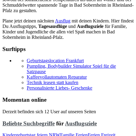
Schmuddelwetter spannende Tage in Bad Sobernheim in Rheinland-
Pfalz zu gestalten.
Plane jetzt deinen nächsten
Ausflug
mit deinen Kindern. Hier findest
Du Ausflugstipps,
Tagesausflüge
und
Ausflugsziele
für Familie,
Kinder und Jugendliche die allen viel Spaß machen in Bad
Sobernheim in Rheinland-Pfalz.
Surftipps
Geburtstagslocation Frankfurt
Pumpling, Bodybuilder Simulator Spiel für die
Satzpause
Kaffeevollautomaten Reparatur
Technik leasen statt kaufen
Personalisierte Liebes- Geschenke
Momentan online
Derzeit befinden sich 12 User auf unseren Seiten
Beliebte Suchbegriffe
für
Ausflugsziele
Kindergeburtstag feiern NRW
Familie Ferien
Ferien Freizeit