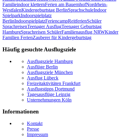
Familie
indoor klettern
Ferien am Bauernhof
Nordrhein-
Westfalen
Kindergeburtstag Berlin
Sprachschule
Indoor
Spielpark
Indoorspielplatz
Berlin
Indoorspielplatz
Feriencamp
Reitferien
Schüler
Sprachreisen
Teenager Ausflug
Teenager Geburtstag
Hamburg
Sprachreisen Schüler
Familienausflug NRW
Kinder
Familien Ferien
Zauberer für Kindergeburtstag
Häufig gesuchte Ausflugsziele
Ausflugsziele Hamburg
Ausflüge Berlin
Ausflugsziele München
Ausflug Lübeck
Freizeitaktivitäten Frankfurt
Ausflugstipps Dortmund
Tagesausflüge Leipzig
Unternehmungen Köln
Informationen
Kontakt
Presse
Impressum