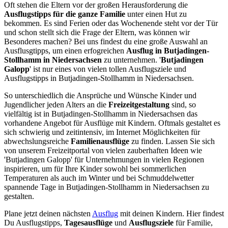
Oft stehen die Eltern vor der großen Herausforderung die
Ausflugstipps für die ganze Familie
unter einen Hut zu
bekommen. Es sind Ferien oder das Wochenende steht vor der Tür
und schon stellt sich die Frage der Eltern, was können wir
Besonderes machen? Bei uns findest du eine große Auswahl an
Ausflusgtipps, um einen erfogreichen
Ausflug in Butjadingen-
Stollhamm in Niedersachsen
zu unternehmen. '
Butjadingen
Galopp
' ist nur eines von vielen tollen Ausflugsziele und
Ausflugstipps in Butjadingen-Stollhamm in Niedersachsen.
So unterschiedlich die Ansprüche und Wünsche Kinder und
Jugendlicher jeden Alters an die
Freizeitgestaltung
sind, so
vielfältig ist in Butjadingen-Stollhamm in Niedersachsen das
vorhandene Angebot für Ausflüge mit Kindern. Oftmals gestaltet es
sich schwierig und zeitintensiv, im Internet Möglichkeiten für
abwechslungsreiche
Familienausflüge
zu finden. Lassen Sie sich
von unserem Freizeitportal von vielen zauberhaften Ideen wie
'Butjadingen Galopp' für Unternehmungen in vielen Regionen
inspirieren, um für Ihre Kinder sowohl bei sommerlichen
Temperaturen als auch im Winter und bei Schmuddelwetter
spannende Tage in Butjadingen-Stollhamm in Niedersachsen zu
gestalten.
Plane jetzt deinen nächsten
Ausflug
mit deinen Kindern. Hier findest
Du Ausflugstipps,
Tagesausflüge
und
Ausflugsziele
für Familie,