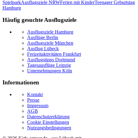
Spielpark
Ausflugsziele NRW
Ferien mit Kinder
Teenager Geburtstag
Hamburg
Häufig gesuchte Ausflugsziele
Ausflugsziele Hamburg
Ausflüge Berlin
Ausflugsziele München
Ausflug Lübeck
Freizeitaktivitäten Frankfurt
Ausflugstipps Dortmund
Tagesausflüge Leipzig
Unternehmungen Köln
Informationen
Kontakt
Presse
Impressum
AGB
Datenschutzerklärung
Cookie Einstellungen
Nutzungsbedingungen