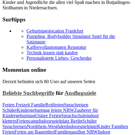
Kinder und Jugendliche die allen viel Spaß machen in Butjadingen-
Stollhamm in Niedersachsen.
Surftipps
Geburtstagslocation Frankfurt
Pumpling, Bodybuilder Simulator Spiel für die
Satzpause
Kaffeevollautomaten Reparatur
Technik leasen statt kaufen
Personalisierte Liebes- Geschenke
Momentan online
Derzeit befinden sich 80 User auf unseren Seiten
Beliebte Suchbegriffe
für
Ausflugsziele
Ferien Freizeit Familie
Reitferien
Sprachreisen
Schüler
Kindergeburtstag feiern NRW
Zauberer für
Kindergeburtstag
Ostsee Ferien
Sprachschule
indoor
klettern
Feriencamp
Indoorspielplatz Berlin
Schüler
Sprachreisen
Nordrhein-Westfalen
Indoorspielplatz
Kinder Familien
Ferien
Ferien am Bauernhof
Familienausflug NRW
Indoor