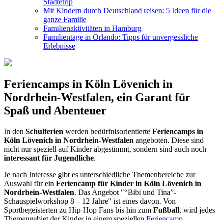
Städtetrip
Mit Kindern durch Deutschland reisen: 5 Ideen für die
ganze Familie
Familienaktivitäten in Hamburg
Familientage in Orlando: Tipps für unvergessliche
Erlebnisse
Feriencamps in Köln Lövenich in
Nordrhein-Westfalen, ein Garant für
Spaß und Abenteuer
In den
Schulferien
werden bedürfnisorientierte
Feriencamps in
Köln Lövenich in Nordrhein-Westfalen
angeboten. Diese sind
nicht nur speziell auf Kinder abgestimmt, sondern sind auch noch
interessant für Jugendliche
.
Je nach Interesse gibt es unterschiedliche Themenbereiche zur
Auswahl für ein
Feriencamp für Kinder in Köln Lövenich in
Nordrhein-Westfalen
. Das Angebot "“Bibi und Tina”-
Schauspielworkshop 8 – 12 Jahre" ist eines davon. Von
Sportbegeisterten zu Hip-Hop Fans bis hin zum
Fußball
, wird jedes
Themengebiet der Kinder in einem speziellen
Feriencamp