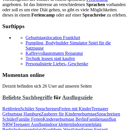
angeboten. Ist das Interesse an verschiedenen
Sprachen
vorhanden
oder soll es um eine Diät gehen, so gibt es viele Möglichkeiten
dieses in einem
Feriencamp
oder auf einer
Sprachreise
zu erleben.
Surftipps
Geburtstagslocation Frankfurt
Pumpling, Bodybuilder Simulator Spiel für die
Satzpause
Kaffeevollautomaten Reparatur
Technik leasen statt kaufen
Personalisierte Liebes- Geschenke
Momentan online
Derzeit befinden sich 26 User auf unseren Seiten
Beliebte Suchbegriffe
für
Ausflugsziele
Reitferien
Schüler Sprachreisen
Ferien mit Kinder
Teenager
Geburtstag Hamburg
Zauberer für Kindergeburtstag
Sprachreisen
Schüler
Familie Ferien
Kindergeburtstag Berlin
Familienausflug
NRW
Teenager Ausflug
indoor klettern
Indoorspielplatz
Berlin
Indoorspielplatz
Nordrhein-Westfalen
Ferien Freizeit