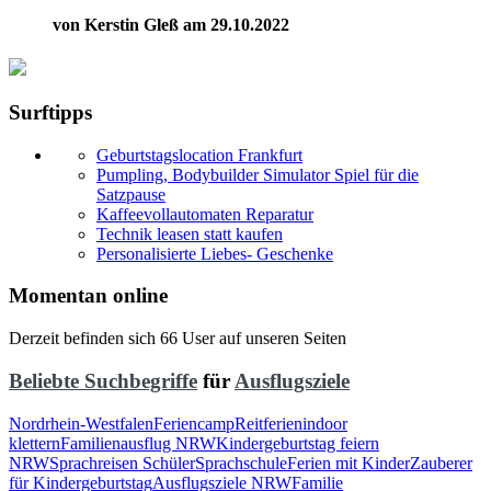
von Kerstin Gleß am 29.10.2022
Surftipps
Geburtstagslocation Frankfurt
Pumpling, Bodybuilder Simulator Spiel für die
Satzpause
Kaffeevollautomaten Reparatur
Technik leasen statt kaufen
Personalisierte Liebes- Geschenke
Momentan online
Derzeit befinden sich 66 User auf unseren Seiten
Beliebte Suchbegriffe
für
Ausflugsziele
Nordrhein-Westfalen
Feriencamp
Reitferien
indoor
klettern
Familienausflug NRW
Kindergeburtstag feiern
NRW
Sprachreisen Schüler
Sprachschule
Ferien mit Kinder
Zauberer
für Kindergeburtstag
Ausflugsziele NRW
Familie