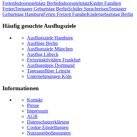
Ferien
Indoorspielplatz Berlin
Indoorspielplatz
Kinder Familien
Ferien
Teenager Geburtstag Berlin
Schüler Sprachreisen
Teenager
Geburtstag Hamburg
Ferien Freizeit Familie
Kindergeburtstag Berlin
Häufig gesuchte Ausflugsziele
Ausflugsziele Hamburg
Ausflüge Berlin
Ausflugsziele München
Ausflug Lübeck
Freizeitaktivitäten Frankfurt
Ausflugstipps Dortmund
Tagesausflüge Leipzig
Unternehmungen Köln
Informationen
Kontakt
Presse
Impressum
AGB
Datenschutzerklärung
Cookie Einstellungen
Nutzungsbedingungen