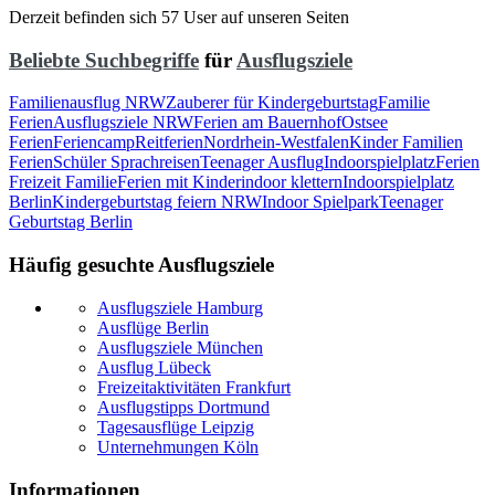
Derzeit befinden sich 57 User auf unseren Seiten
Beliebte Suchbegriffe
für
Ausflugsziele
Familienausflug NRW
Zauberer für Kindergeburtstag
Familie
Ferien
Ausflugsziele NRW
Ferien am Bauernhof
Ostsee
Ferien
Feriencamp
Reitferien
Nordrhein-Westfalen
Kinder Familien
Ferien
Schüler Sprachreisen
Teenager Ausflug
Indoorspielplatz
Ferien
Freizeit Familie
Ferien mit Kinder
indoor klettern
Indoorspielplatz
Berlin
Kindergeburtstag feiern NRW
Indoor Spielpark
Teenager
Geburtstag Berlin
Häufig gesuchte Ausflugsziele
Ausflugsziele Hamburg
Ausflüge Berlin
Ausflugsziele München
Ausflug Lübeck
Freizeitaktivitäten Frankfurt
Ausflugstipps Dortmund
Tagesausflüge Leipzig
Unternehmungen Köln
Informationen