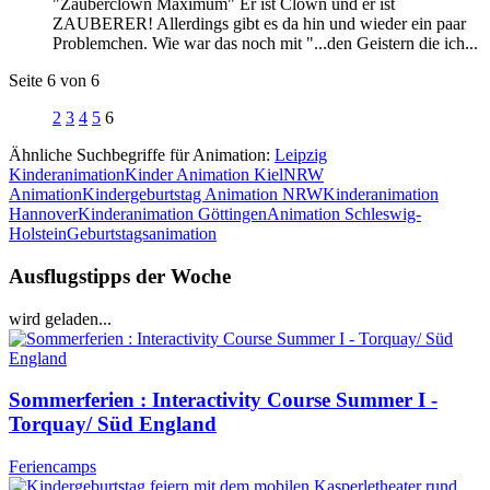
"Zauberclown Maximum" Er ist Clown und er ist
ZAUBERER! Allerdings gibt es da hin und wieder ein paar
Problemchen. Wie war das noch mit "...den Geistern die ich...
Seite 6 von 6
2
3
4
5
6
Ähnliche Suchbegriffe für Animation:
Leipzig
Kinderanimation
Kinder Animation Kiel
NRW
Animation
Kindergeburtstag Animation NRW
Kinderanimation
Hannover
Kinderanimation Göttingen
Animation Schleswig-
Holstein
Geburtstagsanimation
Ausflugstipps der Woche
wird geladen...
Sommerferien : Interactivity Course Summer I -
Torquay/ Süd England
Feriencamps