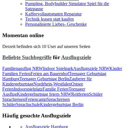
Pumpling, Bodybuilder Simulator Spiel für die
Satzpause
Kaffeevollautomaten Reparatur
Technik leasen statt kaufen
Personalisierte Liebes- Geschenke
Momentan online
Derzeit befinden sich 10 User auf unseren Seiten
Beliebte Suchbegriffe
für
Ausflugsziele
Familienausflug NRW
Indoor Spielpark
Ausflugsziele NRW
Kinder
Familien Ferien
Ferien am Bauernhof
Teenager Geburtstag
Hamburg
Teenager Geburtstag Berlin
Zauberer für
Kindergeburtstag
Nordrhein-Westfalen
Ostsee
Ferien
Indoorspielplatz
Familie Ferien
Teenager
Ausflug
Kindergeburtstag feiern NRW
Reitferien
Schüler
Sprachreisen
Feriencamp
Sprachreisen
Schüler
Sprachschule
Kindergeburtstag Berlin
Häufig gesuchte Ausflugsziele
Ausflugsziele Hamburg