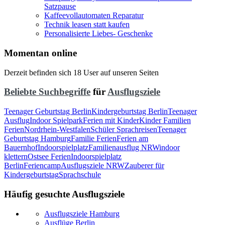
Satzpause
Kaffeevollautomaten Reparatur
Technik leasen statt kaufen
Personalisierte Liebes- Geschenke
Momentan online
Derzeit befinden sich 18 User auf unseren Seiten
Beliebte Suchbegriffe
für
Ausflugsziele
Teenager Geburtstag Berlin
Kindergeburtstag Berlin
Teenager
Ausflug
Indoor Spielpark
Ferien mit Kinder
Kinder Familien
Ferien
Nordrhein-Westfalen
Schüler Sprachreisen
Teenager
Geburtstag Hamburg
Familie Ferien
Ferien am
Bauernhof
Indoorspielplatz
Familienausflug NRW
indoor
klettern
Ostsee Ferien
Indoorspielplatz
Berlin
Feriencamp
Ausflugsziele NRW
Zauberer für
Kindergeburtstag
Sprachschule
Häufig gesuchte Ausflugsziele
Ausflugsziele Hamburg
Ausflüge Berlin