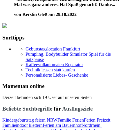
Mal was ganz anderes. Hat Spaß gemacht! Danke..."
von Kerstin Gleß am 29.10.2022
Surftipps
Geburtstagslocation Frankfurt
Pumpling, Bodybuilder Simulator Spiel für die
Satzpause
Kaffeevollautomaten Reparatur
Technik leasen statt kaufen
Personalisierte Liebes- Geschenke
Momentan online
Derzeit befinden sich 19 User auf unseren Seiten
Beliebte Suchbegriffe
für
Ausflugsziele
Kindergeburtstag feiern NRW
Familie Ferien
Ferien Freizeit
Familie
indoor klettern
Ferien am Bauernhof
Nordrhein-