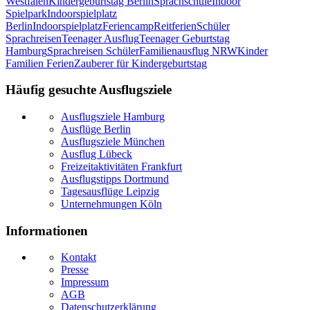
Westfalen
Kindergeburtstag Berlin
Sprachschule
Indoor
Spielpark
Indoorspielplatz
Berlin
Indoorspielplatz
Feriencamp
Reitferien
Schüler
Sprachreisen
Teenager Ausflug
Teenager Geburtstag
Hamburg
Sprachreisen Schüler
Familienausflug NRW
Kinder
Familien Ferien
Zauberer für Kindergeburtstag
Häufig gesuchte Ausflugsziele
Ausflugsziele Hamburg
Ausflüge Berlin
Ausflugsziele München
Ausflug Lübeck
Freizeitaktivitäten Frankfurt
Ausflugstipps Dortmund
Tagesausflüge Leipzig
Unternehmungen Köln
Informationen
Kontakt
Presse
Impressum
AGB
Datenschutzerklärung