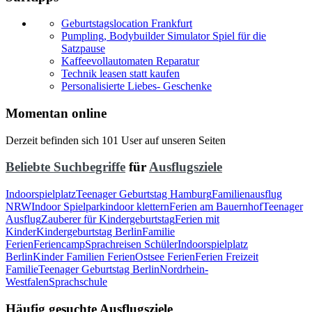
Geburtstagslocation Frankfurt
Pumpling, Bodybuilder Simulator Spiel für die
Satzpause
Kaffeevollautomaten Reparatur
Technik leasen statt kaufen
Personalisierte Liebes- Geschenke
Momentan online
Derzeit befinden sich 101 User auf unseren Seiten
Beliebte Suchbegriffe
für
Ausflugsziele
Indoorspielplatz
Teenager Geburtstag Hamburg
Familienausflug
NRW
Indoor Spielpark
indoor klettern
Ferien am Bauernhof
Teenager
Ausflug
Zauberer für Kindergeburtstag
Ferien mit
Kinder
Kindergeburtstag Berlin
Familie
Ferien
Feriencamp
Sprachreisen Schüler
Indoorspielplatz
Berlin
Kinder Familien Ferien
Ostsee Ferien
Ferien Freizeit
Familie
Teenager Geburtstag Berlin
Nordrhein-
Westfalen
Sprachschule
Häufig gesuchte Ausflugsziele