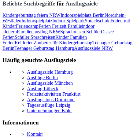
Beliebte Suchbegriffe
für
Ausflugsziele
Kindergeburtstag feiern NRW
Indoorspielplatz Berlin
Nordrhein-
Westfalen
Indoorspielplatz
Indoor Spielpark
Sprachschule
Ferien mit
Kinder
Feriencamp
Ferien Freizeit Familie
indoor
klettern
Familienausflug NRW
Sprachreisen Schüler
Ostsee
Ferien
Schüler Sprachreisen
Kinder Familien
Ferien
Reitferien
Zauberer für Kindergeburtstag
Teenager Geburtstag
Berlin
Teenager Geburtstag Hamburg
Ausflugsziele NRW
Häufig gesuchte Ausflugsziele
Ausflugsziele Hamburg
Ausflüge Berlin
Ausflugsziele München
Ausflug Lübeck
Freizeitaktivitäten Frankfurt
Ausflugstipps Dortmund
Tagesausflüge Leipzig
Unternehmungen Köln
Informationen
Kontakt