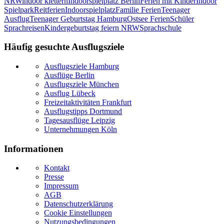
NRW
indoor klettern
Indoorspielplatz Berlin
Ferien mit Kinder
Indoor
Spielpark
Reitferien
Indoorspielplatz
Familie Ferien
Teenager
Ausflug
Teenager Geburtstag Hamburg
Ostsee Ferien
Schüler
Sprachreisen
Kindergeburtstag feiern NRW
Sprachschule
Häufig gesuchte Ausflugsziele
Ausflugsziele Hamburg
Ausflüge Berlin
Ausflugsziele München
Ausflug Lübeck
Freizeitaktivitäten Frankfurt
Ausflugstipps Dortmund
Tagesausflüge Leipzig
Unternehmungen Köln
Informationen
Kontakt
Presse
Impressum
AGB
Datenschutzerklärung
Cookie Einstellungen
Nutzungsbedingungen