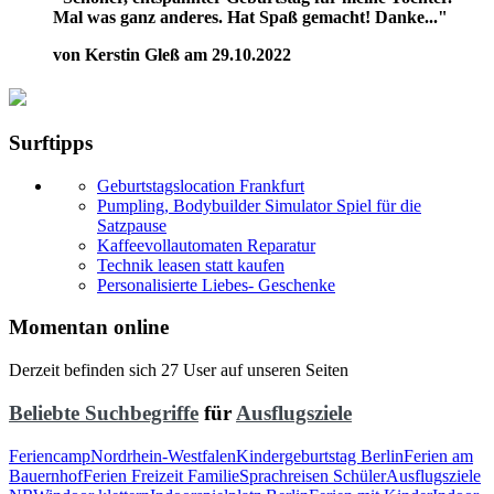
Mal was ganz anderes. Hat Spaß gemacht! Danke..."
von Kerstin Gleß am 29.10.2022
Surftipps
Geburtstagslocation Frankfurt
Pumpling, Bodybuilder Simulator Spiel für die
Satzpause
Kaffeevollautomaten Reparatur
Technik leasen statt kaufen
Personalisierte Liebes- Geschenke
Momentan online
Derzeit befinden sich 27 User auf unseren Seiten
Beliebte Suchbegriffe
für
Ausflugsziele
Feriencamp
Nordrhein-Westfalen
Kindergeburtstag Berlin
Ferien am
Bauernhof
Ferien Freizeit Familie
Sprachreisen Schüler
Ausflugsziele