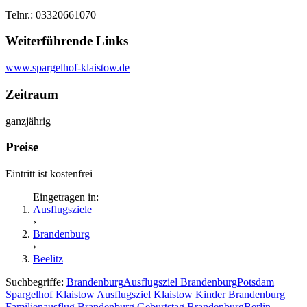
Telnr.: 03320661070
Weiterführende Links
www.spargelhof-klaistow.de
Zeitraum
ganzjährig
Preise
Eintritt ist kostenfrei
Eingetragen in:
Ausflugsziele
›
Brandenburg
›
Beelitz
Suchbegriffe:
Brandenburg
Ausflugsziel Brandenburg
Potsdam
Spargelhof Klaistow
Ausflugsziel Klaistow
Kinder Brandenburg
Familienausflug Brandenburg
Geburtstag Brandenburg
Berlin