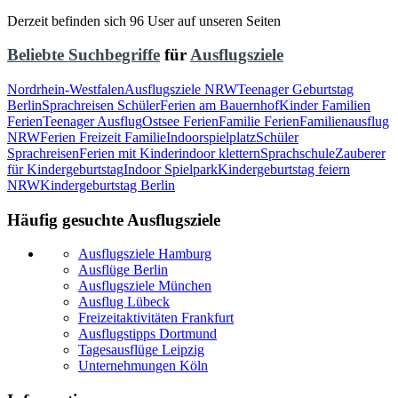
Derzeit befinden sich 96 User auf unseren Seiten
Beliebte Suchbegriffe
für
Ausflugsziele
Nordrhein-Westfalen
Ausflugsziele NRW
Teenager Geburtstag
Berlin
Sprachreisen Schüler
Ferien am Bauernhof
Kinder Familien
Ferien
Teenager Ausflug
Ostsee Ferien
Familie Ferien
Familienausflug
NRW
Ferien Freizeit Familie
Indoorspielplatz
Schüler
Sprachreisen
Ferien mit Kinder
indoor klettern
Sprachschule
Zauberer
für Kindergeburtstag
Indoor Spielpark
Kindergeburtstag feiern
NRW
Kindergeburtstag Berlin
Häufig gesuchte Ausflugsziele
Ausflugsziele Hamburg
Ausflüge Berlin
Ausflugsziele München
Ausflug Lübeck
Freizeitaktivitäten Frankfurt
Ausflugstipps Dortmund
Tagesausflüge Leipzig
Unternehmungen Köln