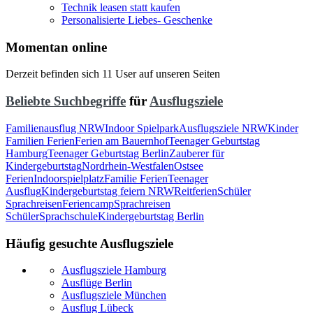
Technik leasen statt kaufen
Personalisierte Liebes- Geschenke
Momentan online
Derzeit befinden sich 11 User auf unseren Seiten
Beliebte Suchbegriffe
für
Ausflugsziele
Familienausflug NRW
Indoor Spielpark
Ausflugsziele NRW
Kinder
Familien Ferien
Ferien am Bauernhof
Teenager Geburtstag
Hamburg
Teenager Geburtstag Berlin
Zauberer für
Kindergeburtstag
Nordrhein-Westfalen
Ostsee
Ferien
Indoorspielplatz
Familie Ferien
Teenager
Ausflug
Kindergeburtstag feiern NRW
Reitferien
Schüler
Sprachreisen
Feriencamp
Sprachreisen
Schüler
Sprachschule
Kindergeburtstag Berlin
Häufig gesuchte Ausflugsziele
Ausflugsziele Hamburg
Ausflüge Berlin
Ausflugsziele München
Ausflug Lübeck