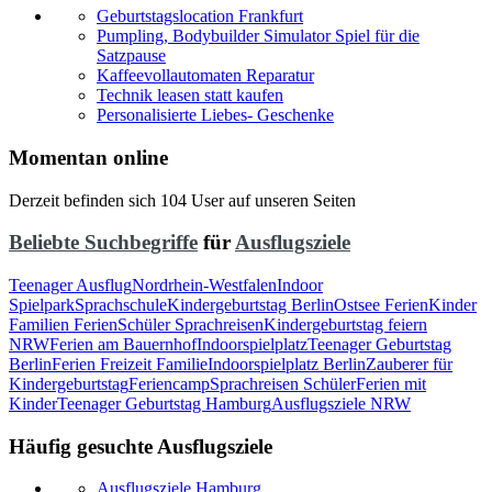
Geburtstagslocation Frankfurt
Pumpling, Bodybuilder Simulator Spiel für die
Satzpause
Kaffeevollautomaten Reparatur
Technik leasen statt kaufen
Personalisierte Liebes- Geschenke
Momentan online
Derzeit befinden sich 104 User auf unseren Seiten
Beliebte Suchbegriffe
für
Ausflugsziele
Teenager Ausflug
Nordrhein-Westfalen
Indoor
Spielpark
Sprachschule
Kindergeburtstag Berlin
Ostsee Ferien
Kinder
Familien Ferien
Schüler Sprachreisen
Kindergeburtstag feiern
NRW
Ferien am Bauernhof
Indoorspielplatz
Teenager Geburtstag
Berlin
Ferien Freizeit Familie
Indoorspielplatz Berlin
Zauberer für
Kindergeburtstag
Feriencamp
Sprachreisen Schüler
Ferien mit
Kinder
Teenager Geburtstag Hamburg
Ausflugsziele NRW
Häufig gesuchte Ausflugsziele
Ausflugsziele Hamburg